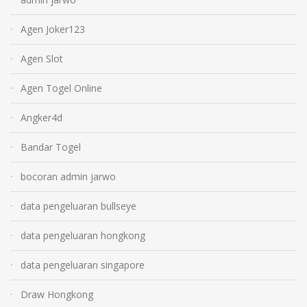
Agen Joker123
Agen Slot
Agen Togel Online
Angker4d
Bandar Togel
bocoran admin jarwo
data pengeluaran bullseye
data pengeluaran hongkong
data pengeluaran singapore
Draw Hongkong