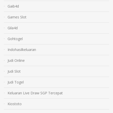
Gaib4d
Games Slot
Gila4d
Gohtogel
Indohasilkeluaran
Judi Online
Judi Slot
Judi Togel
Keluaran Live Draw SGP Tercepat
Kiostoto