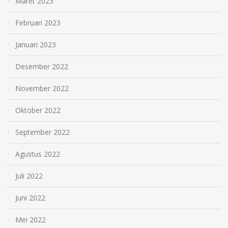
Maret 2023
Februari 2023
Januari 2023
Desember 2022
November 2022
Oktober 2022
September 2022
Agustus 2022
Juli 2022
Juni 2022
Mei 2022