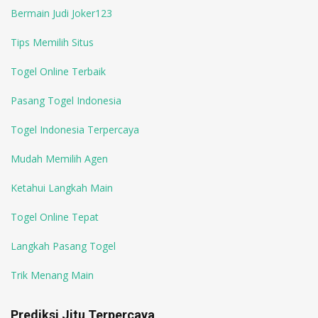
Bermain Judi Joker123
Tips Memilih Situs
Togel Online Terbaik
Pasang Togel Indonesia
Togel Indonesia Terpercaya
Mudah Memilih Agen
Ketahui Langkah Main
Togel Online Tepat
Langkah Pasang Togel
Trik Menang Main
Prediksi Jitu Terpercaya