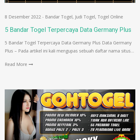
8 Desember 2022
-
Bandar Togel
,
Judi Togel
,
Togel Online
5 Bandar Togel Terpercaya Data Germany Plus
5 Bandar Togel Terpercaya Data Germany Plus Data Germany
Plus – Pada artikel ini kali mengupas sebuah daftar nama situs…
Read More