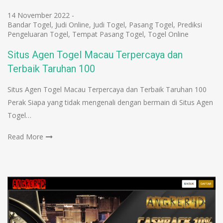
14 November 2022
-
Bandar Togel
,
Judi Online
,
Judi Togel
,
Pasang Togel
,
Prediksi
Pengeluaran Togel
,
Tempat Pasang Togel
,
Togel Online
Situs Agen Togel Macau Terpercaya dan
Terbaik Taruhan 100
Situs Agen Togel Macau Terpercaya dan Terbaik Taruhan 100
Perak Siapa yang tidak mengenali dengan bermain di Situs Agen
Togel…
Read More