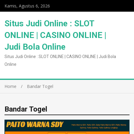
Kamis, Agustus 6, 2026
Situs Judi Online : SLOT
ONLINE | CASINO ONLINE |
Judi Bola Online
Situs Judi Online : SLOT ONLINE | CASINO ONLINE | Judi Bola
Online
Home
Bandar Togel
Bandar Togel