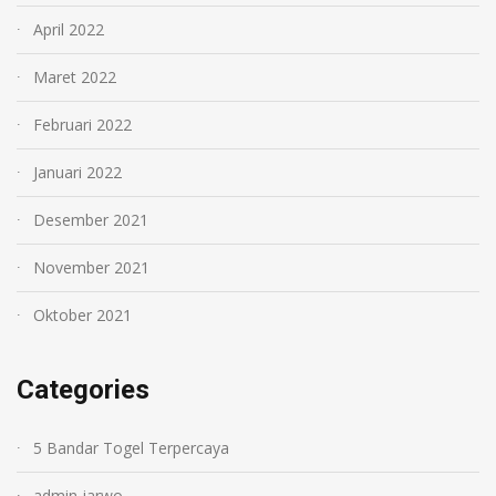
April 2022
Maret 2022
Februari 2022
Januari 2022
Desember 2021
November 2021
Oktober 2021
Categories
5 Bandar Togel Terpercaya
admin jarwo