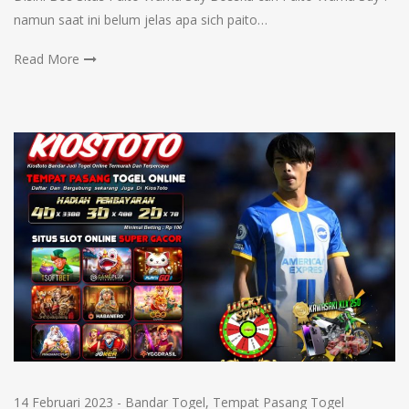
namun saat ini belum jelas apa sich paito…
Read More
14 Februari 2023
-
Bandar Togel
,
Tempat Pasang Togel