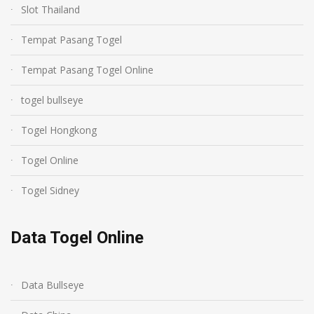
Slot Thailand
Tempat Pasang Togel
Tempat Pasang Togel Online
togel bullseye
Togel Hongkong
Togel Online
Togel Sidney
Data Togel Online
Data Bullseye