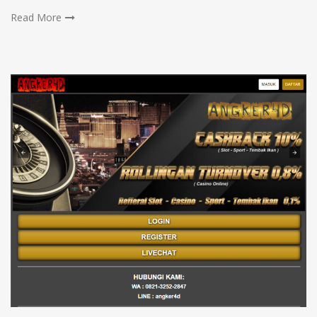
Read More