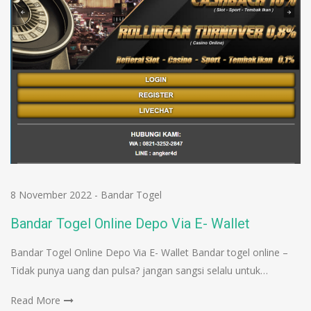
8 November 2022
-
Bandar Togel
Bandar Togel Online Depo Via E- Wallet
Bandar Togel Online Depo Via E- Wallet Bandar togel online –
Tidak punya uang dan pulsa? jangan sangsi selalu untuk…
Read More