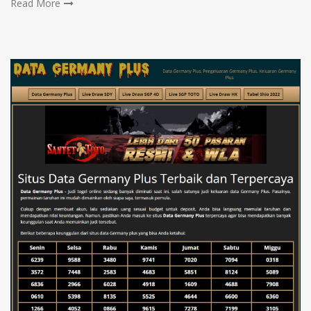
Read More