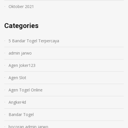
Oktober 2021
Categories
5 Bandar Togel Terpercaya
admin jarwo
Agen Joker123
Agen Slot
Agen Togel Online
Angker4d
Bandar Togel
bocoran admin jarwo