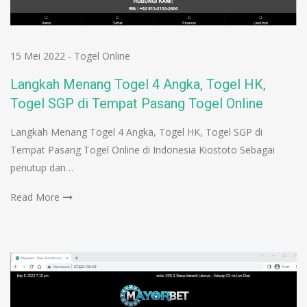
15 Mei 2022
-
Togel Online
Langkah Menang Togel 4 Angka, Togel HK,
Togel SGP di Tempat Pasang Togel Online
Langkah Menang Togel 4 Angka, Togel HK, Togel SGP di
Tempat Pasang Togel Online di Indonesia Kiostoto Sebagai
penutup dan…
Read More