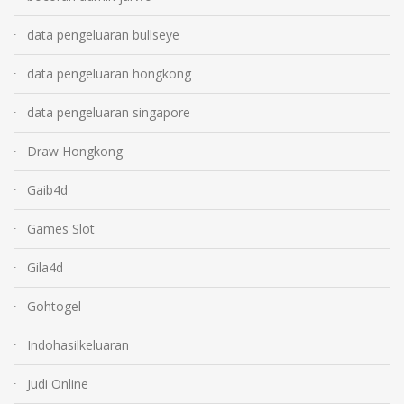
data pengeluaran bullseye
data pengeluaran hongkong
data pengeluaran singapore
Draw Hongkong
Gaib4d
Games Slot
Gila4d
Gohtogel
Indohasilkeluaran
Judi Online