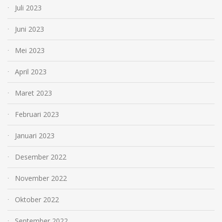
Juli 2023
Juni 2023
Mei 2023
April 2023
Maret 2023
Februari 2023
Januari 2023
Desember 2022
November 2022
Oktober 2022
September 2022