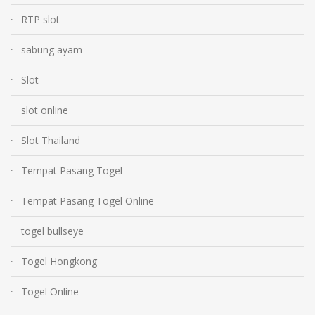
RTP slot
sabung ayam
Slot
slot online
Slot Thailand
Tempat Pasang Togel
Tempat Pasang Togel Online
togel bullseye
Togel Hongkong
Togel Online