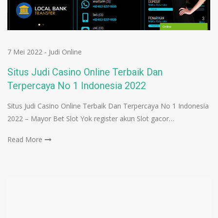
7 Mei 2022
-
Judi Online
Situs Judi Casino Online Terbaik Dan
Terpercaya No 1 Indonesia 2022
Situs Judi Casino Online Terbaik Dan Terpercaya No 1 Indonesia
2022 – Mayor Bet Slot Yok register akun Slot gacor…
Read More