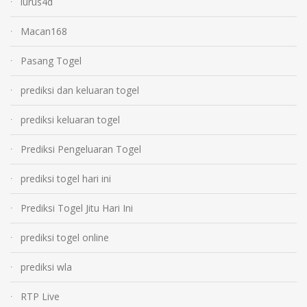
lurus4d
Macan168
Pasang Togel
prediksi dan keluaran togel
prediksi keluaran togel
Prediksi Pengeluaran Togel
prediksi togel hari ini
Prediksi Togel Jitu Hari Ini
prediksi togel online
prediksi wla
RTP Live