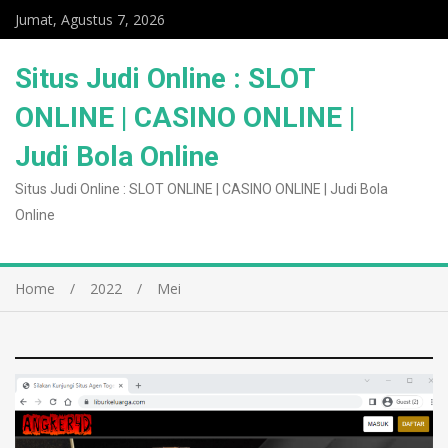
Jumat, Agustus 7, 2026
Situs Judi Online : SLOT
ONLINE | CASINO ONLINE |
Judi Bola Online
Situs Judi Online : SLOT ONLINE | CASINO ONLINE | Judi Bola
Online
Home
2022
Mei