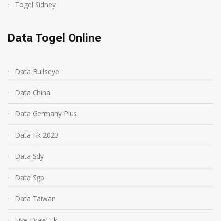
Togel Sidney
Data Togel Online
Data Bullseye
Data China
Data Germany Plus
Data Hk 2023
Data Sdy
Data Sgp
Data Taiwan
Live Draw Hk