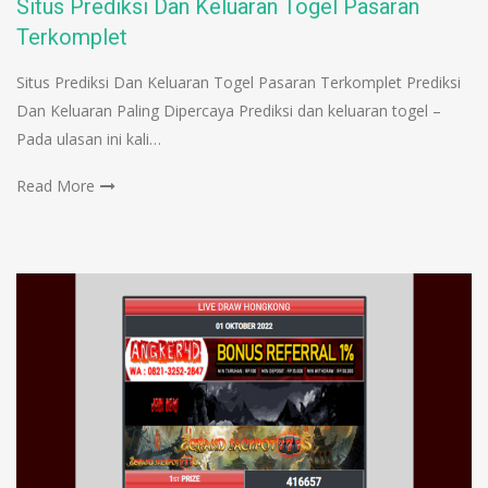
Situs Prediksi Dan Keluaran Togel Pasaran
Terkomplet
Situs Prediksi Dan Keluaran Togel Pasaran Terkomplet Prediksi
Dan Keluaran Paling Dipercaya Prediksi dan keluaran togel –
Pada ulasan ini kali…
Read More