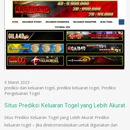
9 Maret 2023
-
prediksi dan keluaran togel
,
prediksi keluaran togel
,
Prediksi
Pengeluaran Togel
Situs Prediksi Keluaran Togel yang Lebih Akurat
Situs Prediksi Keluaran Togel yang Lebih Akurat Prediksi
keluaran togel – Jika direkomendasikan untuk digunakan dan