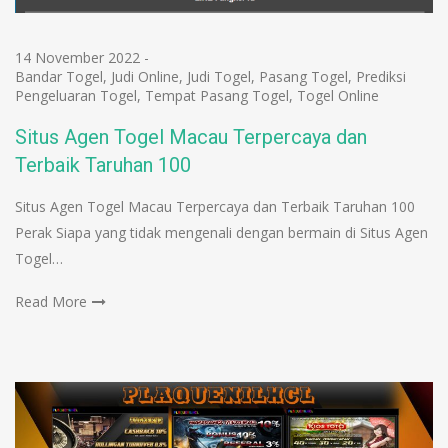
14 November 2022
-
Bandar Togel
,
Judi Online
,
Judi Togel
,
Pasang Togel
,
Prediksi
Pengeluaran Togel
,
Tempat Pasang Togel
,
Togel Online
Situs Agen Togel Macau Terpercaya dan
Terbaik Taruhan 100
Situs Agen Togel Macau Terpercaya dan Terbaik Taruhan 100
Perak Siapa yang tidak mengenali dengan bermain di Situs Agen
Togel…
Read More