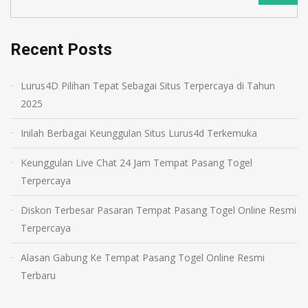
Recent Posts
Lurus4D Pilihan Tepat Sebagai Situs Terpercaya di Tahun
2025
Inilah Berbagai Keunggulan Situs Lurus4d Terkemuka
Keunggulan Live Chat 24 Jam Tempat Pasang Togel
Terpercaya
Diskon Terbesar Pasaran Tempat Pasang Togel Online Resmi
Terpercaya
Alasan Gabung Ke Tempat Pasang Togel Online Resmi
Terbaru