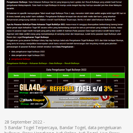
28 September 2022
-
5 Bandar Togel Terpercaya
,
Bandar Togel
,
data pengeluaran