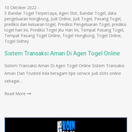
10 Oktober 2022
-
5 Bandar Togel Terpercaya
,
Agen Slot
,
Bandar Togel
,
data
pengeluaran hongkong
,
Judi Online
,
Judi Togel
,
Pasang Togel
,
prediksi dan keluaran togel
,
Prediksi Pengeluaran Togel
,
prediksi
togel hari ini
,
Prediksi Togel Jitu Hari Ini
,
Tempat Pasang Togel
,
Tempat Pasang Togel Online
,
Togel Hongkong
,
Togel Online
,
Togel Sidney
Sistem Transaksi Aman Di Agen Togel Online
Sistem Transaksi Aman Di Agen Togel Online Sistem Transaksi
Aman Dan Trusted Ada beragam tipe service judi slots online
sebagai…
Read More