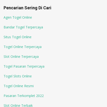
Pencarian Sering Di Cari
Agen Togel Online
Bandar Togel Terpercaya
Situs Togel Online
Togel Online Terpercaya
Slot Online Terpercaya
Togel Pasaran Terpercaya
Togel Slots Online
Togel Online Resmi
Pasaran Terkomplet 2022
Slot Online Terbaik