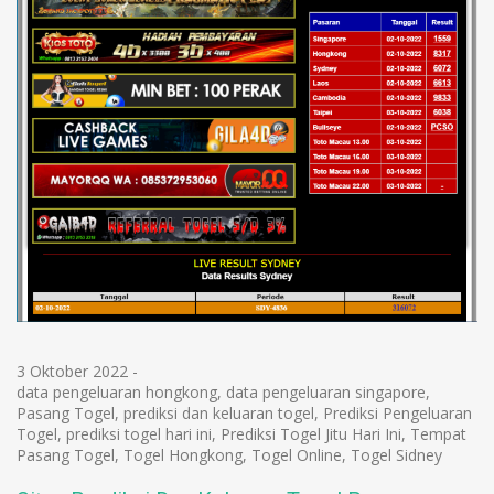
3 Oktober 2022
-
data pengeluaran hongkong
,
data pengeluaran singapore
,
Pasang Togel
,
prediksi dan keluaran togel
,
Prediksi Pengeluaran
Togel
,
prediksi togel hari ini
,
Prediksi Togel Jitu Hari Ini
,
Tempat
Pasang Togel
,
Togel Hongkong
,
Togel Online
,
Togel Sidney