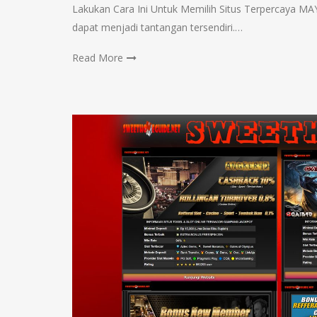
Lakukan Cara Ini Untuk Memilih Situs Terpercaya MAY
dapat menjadi tantangan tersendiri.…
Read More