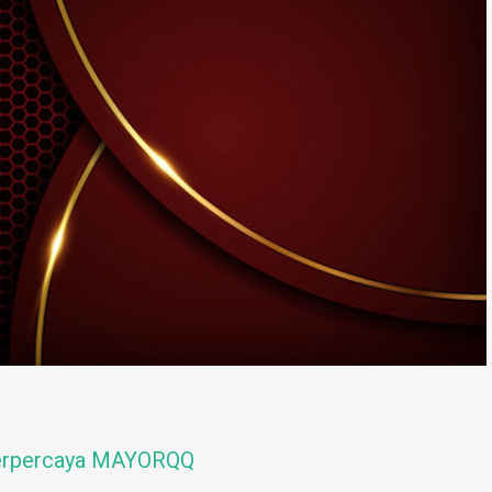
 Terpercaya MAYORQQ