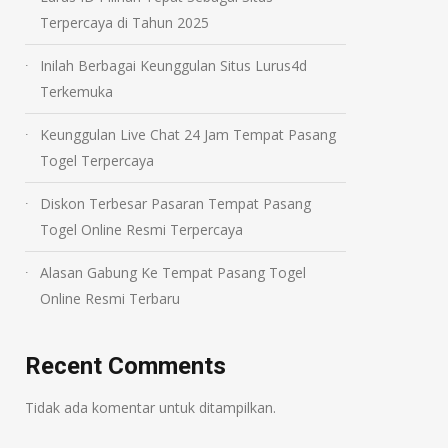
Terpercaya di Tahun 2025
Inilah Berbagai Keunggulan Situs Lurus4d
Terkemuka
Keunggulan Live Chat 24 Jam Tempat Pasang
Togel Terpercaya
Diskon Terbesar Pasaran Tempat Pasang
Togel Online Resmi Terpercaya
Alasan Gabung Ke Tempat Pasang Togel
Online Resmi Terbaru
Recent Comments
Tidak ada komentar untuk ditampilkan.