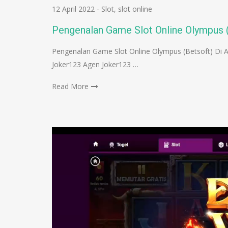
12 April 2022
-
Slot
,
slot online
Pengenalan Game Slot Online Olympus 
Pengenalan Game Slot Online Olympus (Betsoft) Di 
Joker123 Agen Joker123 …
Read More