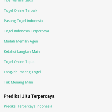
Tips Memilih Situs
Togel Online Terbaik
Pasang Togel Indonesia
Togel Indonesia Terpercaya
Mudah Memilih Agen
Ketahui Langkah Main
Togel Online Tepat
Langkah Pasang Togel
Trik Menang Main
Prediksi Jitu Terpercaya
Prediksi Terpercaya Indonesia