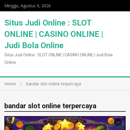
Minggu, Agustus 9, 2026
Situs Judi Online : SLOT
ONLINE | CASINO ONLINE |
Judi Bola Online
Situs Judi Online : SLOT ONLINE | CASINO ONLINE | Judi Bola
Online
Home
bandar slot online terpercaya
bandar slot online terpercaya