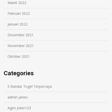
Maret 2022
Februari 2022
Januari 2022
Desember 2021
November 2021
Oktober 2021
Categories
5 Bandar Togel Terpercaya
admin jarwo
Agen Joker123