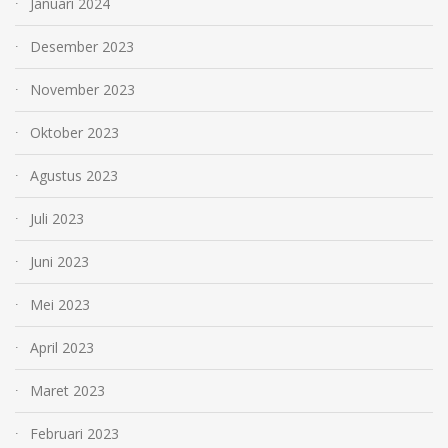
Januari 2024
Desember 2023
November 2023
Oktober 2023
Agustus 2023
Juli 2023
Juni 2023
Mei 2023
April 2023
Maret 2023
Februari 2023