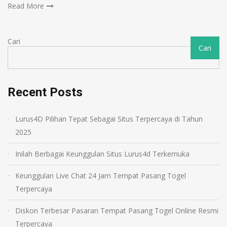
Read More
Cari
Cari
Recent Posts
Lurus4D Pilihan Tepat Sebagai Situs Terpercaya di Tahun
2025
Inilah Berbagai Keunggulan Situs Lurus4d Terkemuka
Keunggulan Live Chat 24 Jam Tempat Pasang Togel
Terpercaya
Diskon Terbesar Pasaran Tempat Pasang Togel Online Resmi
Terpercaya