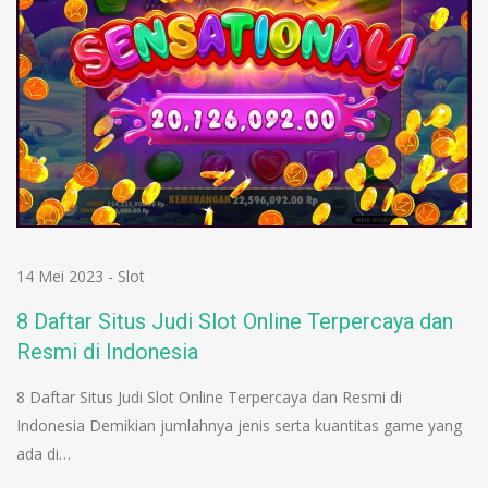
14 Mei 2023
-
Slot
8 Daftar Situs Judi Slot Online Terpercaya dan
Resmi di Indonesia
8 Daftar Situs Judi Slot Online Terpercaya dan Resmi di
Indonesia Demikian jumlahnya jenis serta kuantitas game yang
ada di…