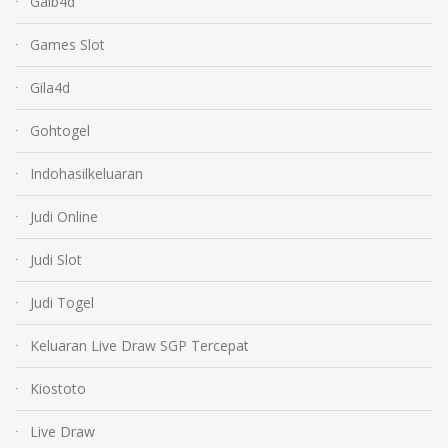
Gaib4d
Games Slot
Gila4d
Gohtogel
Indohasilkeluaran
Judi Online
Judi Slot
Judi Togel
Keluaran Live Draw SGP Tercepat
Kiostoto
Live Draw