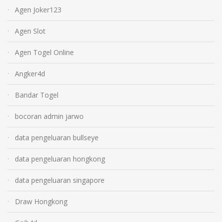
Agen Joker123
Agen Slot
Agen Togel Online
Angker4d
Bandar Togel
bocoran admin jarwo
data pengeluaran bullseye
data pengeluaran hongkong
data pengeluaran singapore
Draw Hongkong