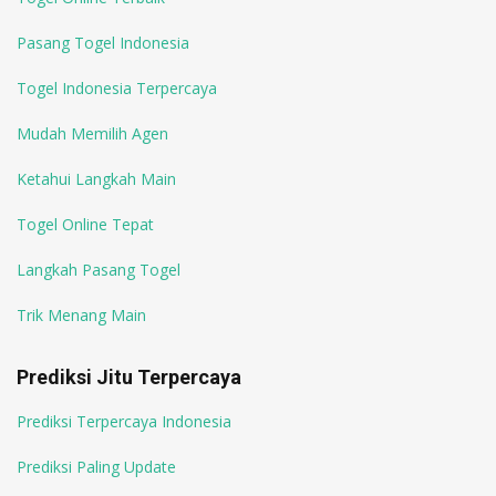
Pasang Togel Indonesia
Togel Indonesia Terpercaya
Mudah Memilih Agen
Ketahui Langkah Main
Togel Online Tepat
Langkah Pasang Togel
Trik Menang Main
Prediksi Jitu Terpercaya
Prediksi Terpercaya Indonesia
Prediksi Paling Update