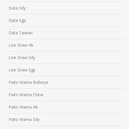
Data Sdy
Data Sgp
Data Taiwan
Live Draw Hk
Live Draw Sdy
Live Draw Sgp
Paito Warna Bullseye
Paito Warna China
Paito Warna Hk
Paito Warna Sdy