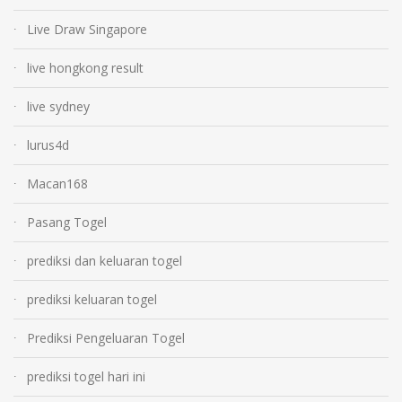
Live Draw Singapore
live hongkong result
live sydney
lurus4d
Macan168
Pasang Togel
prediksi dan keluaran togel
prediksi keluaran togel
Prediksi Pengeluaran Togel
prediksi togel hari ini