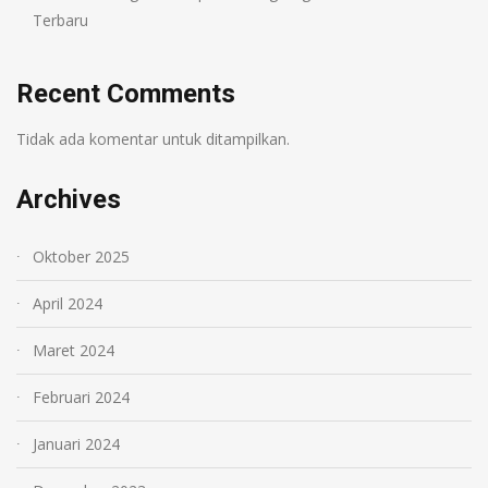
Terbaru
Recent Comments
Tidak ada komentar untuk ditampilkan.
Archives
Oktober 2025
April 2024
Maret 2024
Februari 2024
Januari 2024