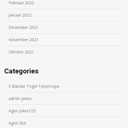
Februari 2022
Januari 2022
Desember 2021
November 2021
Oktober 2021
Categories
5 Bandar Togel Terpercaya
admin jarwo
Agen Joker123
Agen Slot