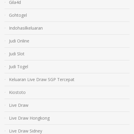
Gila4d
Gohtogel
Indohasilkeluaran
Judi Online
Judi Slot
Judi Togel
Keluaran Live Draw SGP Tercepat
Kiostoto
Live Draw
Live Draw Hongkong
Live Draw Sidney