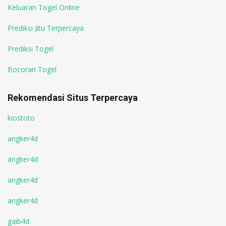
Keluaran Togel Online
Prediksi Jitu Terpercaya
Prediksi Togel
Bocoran Togel
Rekomendasi Situs Terpercaya
kiostoto
angker4d
angker4d
angker4d
angker4d
gaib4d