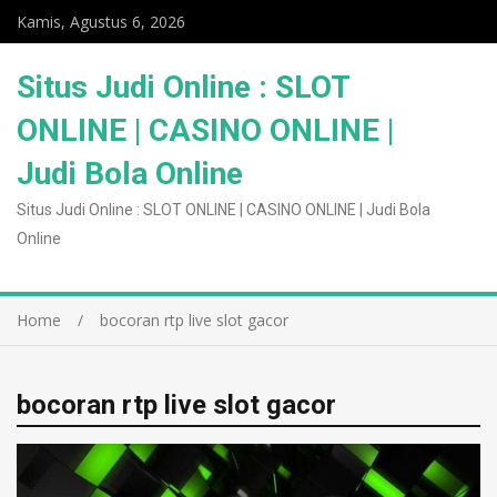
Kamis, Agustus 6, 2026
Situs Judi Online : SLOT
ONLINE | CASINO ONLINE |
Judi Bola Online
Situs Judi Online : SLOT ONLINE | CASINO ONLINE | Judi Bola
Online
Home
bocoran rtp live slot gacor
bocoran rtp live slot gacor