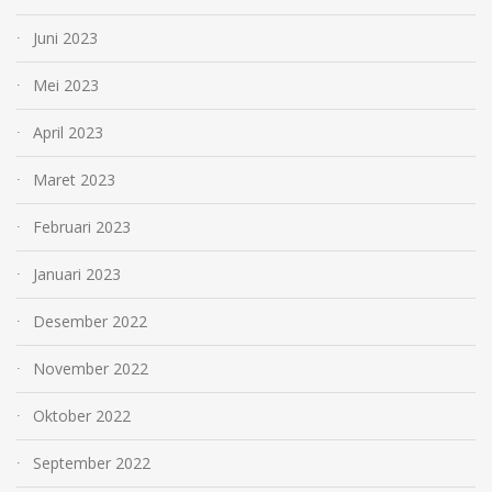
Juni 2023
Mei 2023
April 2023
Maret 2023
Februari 2023
Januari 2023
Desember 2022
November 2022
Oktober 2022
September 2022