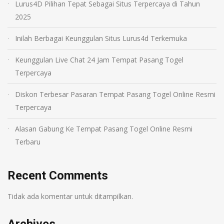
Lurus4D Pilihan Tepat Sebagai Situs Terpercaya di Tahun
2025
Inilah Berbagai Keunggulan Situs Lurus4d Terkemuka
Keunggulan Live Chat 24 Jam Tempat Pasang Togel
Terpercaya
Diskon Terbesar Pasaran Tempat Pasang Togel Online Resmi
Terpercaya
Alasan Gabung Ke Tempat Pasang Togel Online Resmi
Terbaru
Recent Comments
Tidak ada komentar untuk ditampilkan.