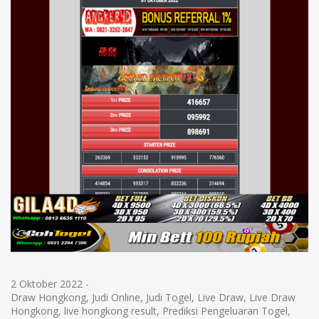
2 Oktober 2022
-
Draw Hongkong
,
Judi Online
,
Judi Togel
,
Live Draw
,
Live Draw
Hongkong
,
live hongkong result
,
Prediksi Pengeluaran Togel
,