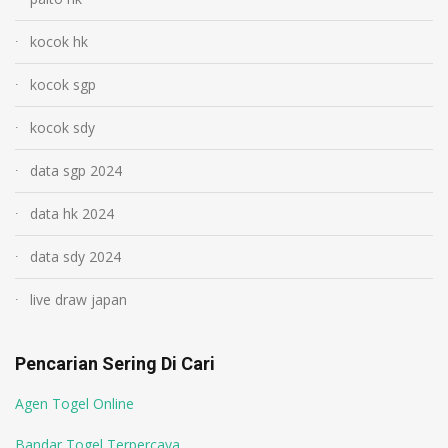
kocok hk
kocok sgp
kocok sdy
data sgp 2024
data hk 2024
data sdy 2024
live draw japan
Pencarian Sering Di Cari
Agen Togel Online
Bandar Togel Terpercaya