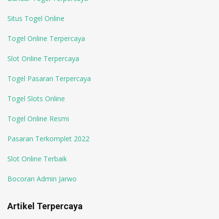
Situs Togel Online
Togel Online Terpercaya
Slot Online Terpercaya
Togel Pasaran Terpercaya
Togel Slots Online
Togel Online Resmi
Pasaran Terkomplet 2022
Slot Online Terbaik
Bocoran Admin Jarwo
Artikel Terpercaya