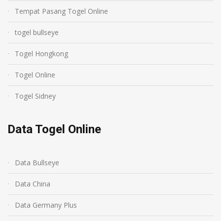
Tempat Pasang Togel Online
togel bullseye
Togel Hongkong
Togel Online
Togel Sidney
Data Togel Online
Data Bullseye
Data China
Data Germany Plus