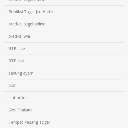
Prediksi Togel Jitu Hari Ini
prediksi togel online
prediksi wla
RTP Live
RTP slot
sabung ayam
Slot
slot online
Slot Thailand
Tempat Pasang Togel