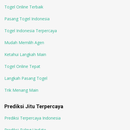
Togel Online Terbaik
Pasang Togel Indonesia
Togel Indonesia Terpercaya
Mudah Memilih Agen
Ketahui Langkah Main
Togel Online Tepat
Langkah Pasang Togel
Trik Menang Main
Prediksi Jitu Terpercaya
Prediksi Terpercaya Indonesia
Prediksi Paling Update