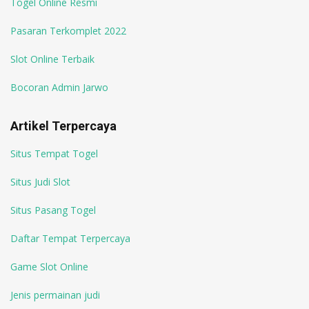
Togel Online Resmi
Pasaran Terkomplet 2022
Slot Online Terbaik
Bocoran Admin Jarwo
Artikel Terpercaya
Situs Tempat Togel
Situs Judi Slot
Situs Pasang Togel
Daftar Tempat Terpercaya
Game Slot Online
Jenis permainan judi