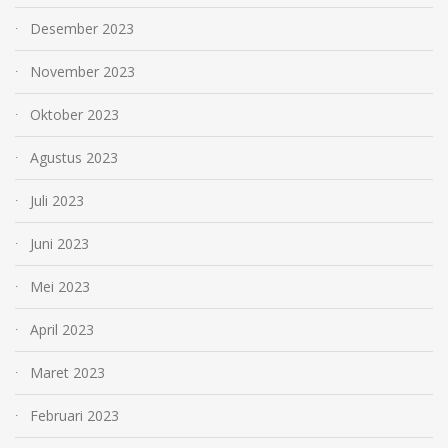
Desember 2023
November 2023
Oktober 2023
Agustus 2023
Juli 2023
Juni 2023
Mei 2023
April 2023
Maret 2023
Februari 2023