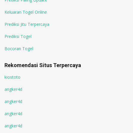
Keluaran Togel Online
Prediksi Jitu Terpercaya
Prediksi Togel
Bocoran Togel
Rekomendasi Situs Terpercaya
kiostoto
angker4d
angker4d
angker4d
angker4d