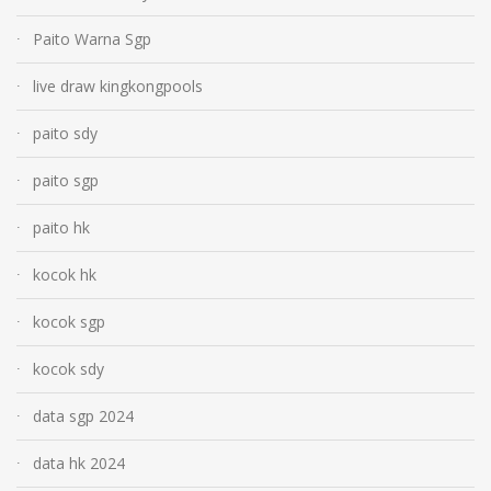
Paito Warna Sgp
live draw kingkongpools
paito sdy
paito sgp
paito hk
kocok hk
kocok sgp
kocok sdy
data sgp 2024
data hk 2024