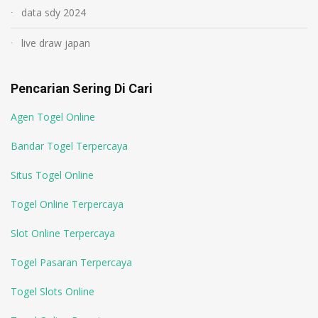
data sdy 2024
live draw japan
Pencarian Sering Di Cari
Agen Togel Online
Bandar Togel Terpercaya
Situs Togel Online
Togel Online Terpercaya
Slot Online Terpercaya
Togel Pasaran Terpercaya
Togel Slots Online