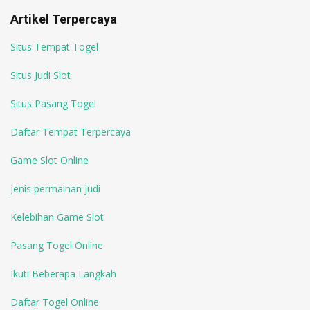
Artikel Terpercaya
Situs Tempat Togel
Situs Judi Slot
Situs Pasang Togel
Daftar Tempat Terpercaya
Game Slot Online
Jenis permainan judi
Kelebihan Game Slot
Pasang Togel Online
Ikuti Beberapa Langkah
Daftar Togel Online