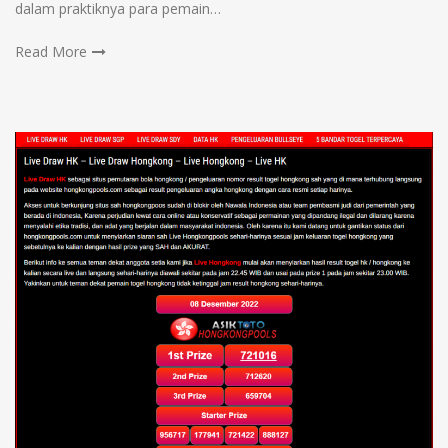
dalam praktiknya para pemain…
Read More