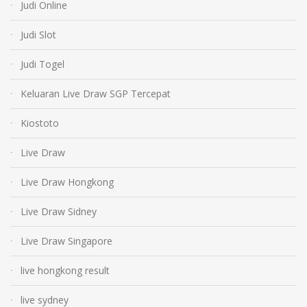
Judi Online
Judi Slot
Judi Togel
Keluaran Live Draw SGP Tercepat
Kiostoto
Live Draw
Live Draw Hongkong
Live Draw Sidney
Live Draw Singapore
live hongkong result
live sydney