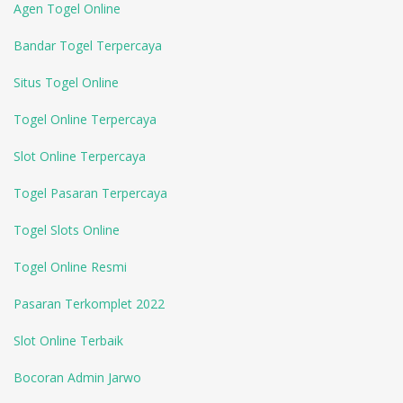
Agen Togel Online
Bandar Togel Terpercaya
Situs Togel Online
Togel Online Terpercaya
Slot Online Terpercaya
Togel Pasaran Terpercaya
Togel Slots Online
Togel Online Resmi
Pasaran Terkomplet 2022
Slot Online Terbaik
Bocoran Admin Jarwo