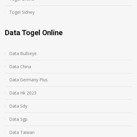
Togel Sidney
Data Togel Online
Data Bullseye
Data China
Data Germany Plus
Data Hk 2023
Data Sdy
Data Sgp
Data Taiwan