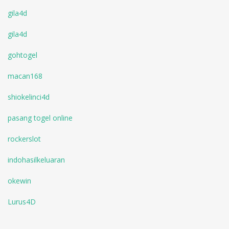
gila4d
gila4d
gohtogel
macan168
shiokelinci4d
pasang togel online
rockerslot
indohasilkeluaran
okewin
Lurus4D