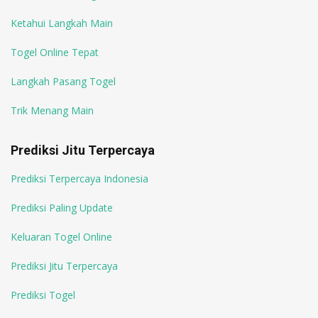
Ketahui Langkah Main
Togel Online Tepat
Langkah Pasang Togel
Trik Menang Main
Prediksi Jitu Terpercaya
Prediksi Terpercaya Indonesia
Prediksi Paling Update
Keluaran Togel Online
Prediksi Jitu Terpercaya
Prediksi Togel