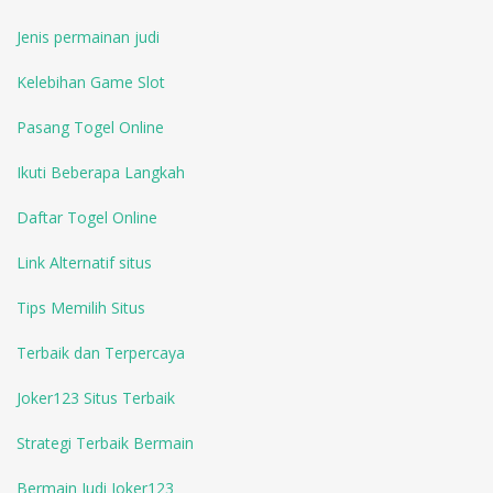
Jenis permainan judi
Kelebihan Game Slot
Pasang Togel Online
Ikuti Beberapa Langkah
Daftar Togel Online
Link Alternatif situs
Tips Memilih Situs
Terbaik dan Terpercaya
Joker123 Situs Terbaik
Strategi Terbaik Bermain
Bermain Judi Joker123