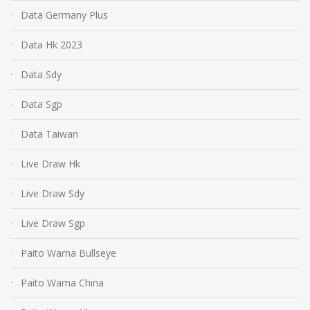
Data Germany Plus
Data Hk 2023
Data Sdy
Data Sgp
Data Taiwan
Live Draw Hk
Live Draw Sdy
Live Draw Sgp
Paito Warna Bullseye
Paito Warna China