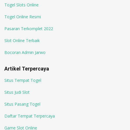
Togel Slots Online
Togel Online Resmi
Pasaran Terkomplet 2022
Slot Online Terbaik
Bocoran Admin Jarwo
Artikel Terpercaya
Situs Tempat Togel
Situs Judi Slot
Situs Pasang Togel
Daftar Tempat Terpercaya
Game Slot Online