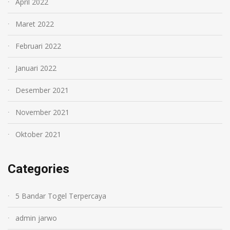
April 2022
Maret 2022
Februari 2022
Januari 2022
Desember 2021
November 2021
Oktober 2021
Categories
5 Bandar Togel Terpercaya
admin jarwo