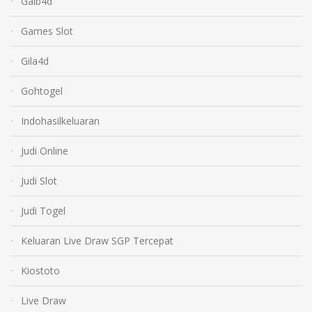
Gaib4d
Games Slot
Gila4d
Gohtogel
Indohasilkeluaran
Judi Online
Judi Slot
Judi Togel
Keluaran Live Draw SGP Tercepat
Kiostoto
Live Draw