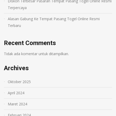
Diskon Terbesar Pasaran Tempat Pasang Togel Online Resmi
Terpercaya
Alasan Gabung Ke Tempat Pasang Togel Online Resmi
Terbaru
Recent Comments
Tidak ada komentar untuk ditampilkan.
Archives
Oktober 2025
April 2024
Maret 2024
Februari 2024