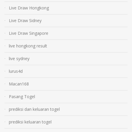
Live Draw Hongkong
Live Draw Sidney
Live Draw Singapore
live hongkong result
live sydney
lurus4d
Macan168
Pasang Togel
prediksi dan keluaran togel
prediksi keluaran togel