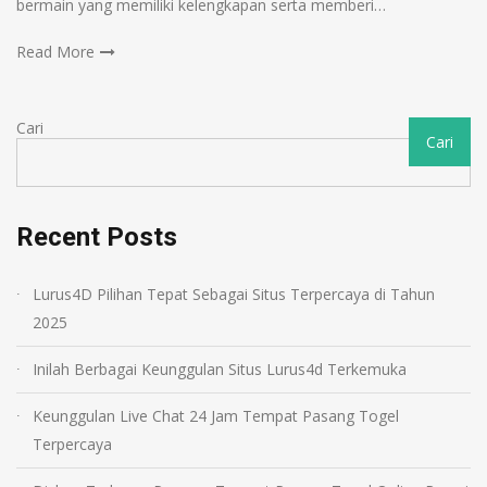
bermain yang memiliki kelengkapan serta memberi…
Read More
Cari
Cari
Recent Posts
Lurus4D Pilihan Tepat Sebagai Situs Terpercaya di Tahun
2025
Inilah Berbagai Keunggulan Situs Lurus4d Terkemuka
Keunggulan Live Chat 24 Jam Tempat Pasang Togel
Terpercaya