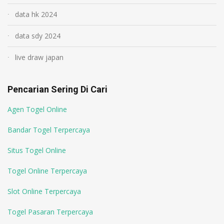
data hk 2024
data sdy 2024
live draw japan
Pencarian Sering Di Cari
Agen Togel Online
Bandar Togel Terpercaya
Situs Togel Online
Togel Online Terpercaya
Slot Online Terpercaya
Togel Pasaran Terpercaya