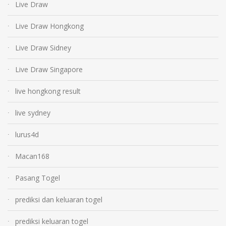
Live Draw
Live Draw Hongkong
Live Draw Sidney
Live Draw Singapore
live hongkong result
live sydney
lurus4d
Macan168
Pasang Togel
prediksi dan keluaran togel
prediksi keluaran togel