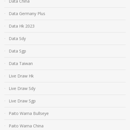
Data China
Data Germany Plus
Data Hk 2023
Data Sdy
Data Sgp
Data Taiwan
Live Draw Hk
Live Draw Sdy
Live Draw Sgp
Paito Warna Bullseye
Paito Warna China