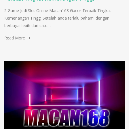
5 Game Judi Slot Online Macan168 Gacor Terbaik Tingkat
Kemenangan Tinggi Setelah anda terlalu pahami dengan
berbagai lebih dari satu…
Read More