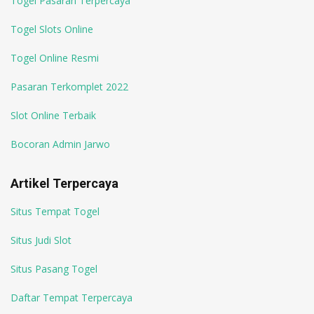
Togel Pasaran Terpercaya
Togel Slots Online
Togel Online Resmi
Pasaran Terkomplet 2022
Slot Online Terbaik
Bocoran Admin Jarwo
Artikel Terpercaya
Situs Tempat Togel
Situs Judi Slot
Situs Pasang Togel
Daftar Tempat Terpercaya