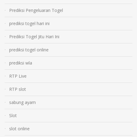
Prediksi Pengeluaran Togel
prediksi togel hari ini
Prediksi Togel Jitu Hari Ini
prediksi togel online
prediksi wla
RTP Live
RTP slot
sabung ayam
Slot
slot online