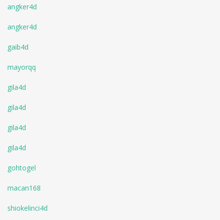
angker4d
angker4d
gaib4d
mayorqq
gila4d
gila4d
gila4d
gila4d
gohtogel
macan168
shiokelinci4d