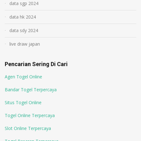
data sgp 2024
data hk 2024
data sdy 2024
live draw japan
Pencarian Sering Di Cari
Agen Togel Online
Bandar Togel Terpercaya
Situs Togel Online
Togel Online Terpercaya
Slot Online Terpercaya