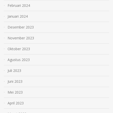
Februari 2024
Januari 2024
Desember 2023
November 2023
Oktober 2023
Agustus 2023
Juli 2023
Juni 2023
Mei 2023
April 2023