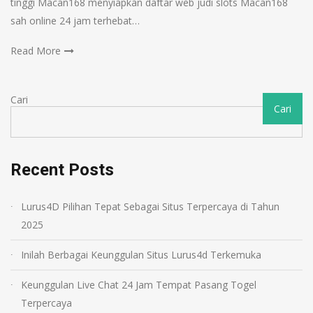
tinggi Macan168 menyiapkan daftar web judi slots Macan168
sah online 24 jam terhebat…
Read More
Cari
Cari
Recent Posts
Lurus4D Pilihan Tepat Sebagai Situs Terpercaya di Tahun
2025
Inilah Berbagai Keunggulan Situs Lurus4d Terkemuka
Keunggulan Live Chat 24 Jam Tempat Pasang Togel
Terpercaya