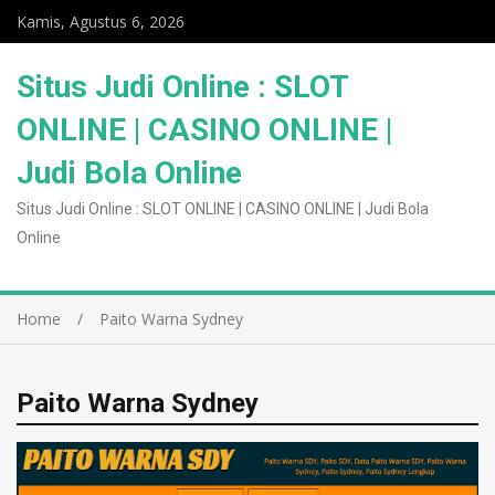
Kamis, Agustus 6, 2026
Situs Judi Online : SLOT
ONLINE | CASINO ONLINE |
Judi Bola Online
Situs Judi Online : SLOT ONLINE | CASINO ONLINE | Judi Bola
Online
Home
Paito Warna Sydney
Paito Warna Sydney