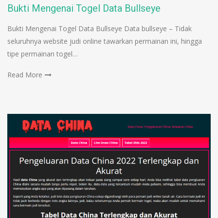
Bukti Mengenai Togel Data Bullseye
Bukti Mengenai Togel Data Bullseye Data bullseye – Tidak
seluruhnya website judi online tawarkan permainan ini, hingga
tipe permainan togel…
Read More