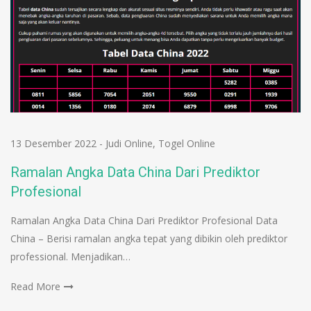
13 Desember 2022
-
Judi Online
,
Togel Online
Ramalan Angka Data China Dari Prediktor
Profesional
Ramalan Angka Data China Dari Prediktor Profesional Data
China – Berisi ramalan angka tepat yang dibikin oleh prediktor
professional. Menjadikan…
Read More