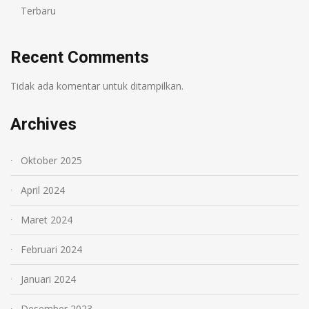
Terbaru
Recent Comments
Tidak ada komentar untuk ditampilkan.
Archives
Oktober 2025
April 2024
Maret 2024
Februari 2024
Januari 2024
Desember 2023