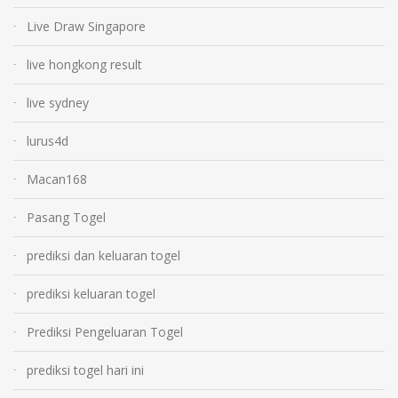
Live Draw Singapore
live hongkong result
live sydney
lurus4d
Macan168
Pasang Togel
prediksi dan keluaran togel
prediksi keluaran togel
Prediksi Pengeluaran Togel
prediksi togel hari ini