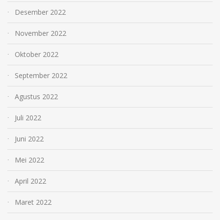
Desember 2022
November 2022
Oktober 2022
September 2022
Agustus 2022
Juli 2022
Juni 2022
Mei 2022
April 2022
Maret 2022