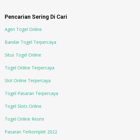
Pencarian Sering Di Cari
Agen Togel Online
Bandar Togel Terpercaya
Situs Togel Online
Togel Online Terpercaya
Slot Online Terpercaya
Togel Pasaran Terpercaya
Togel Slots Online
Togel Online Resmi
Pasaran Terkomplet 2022