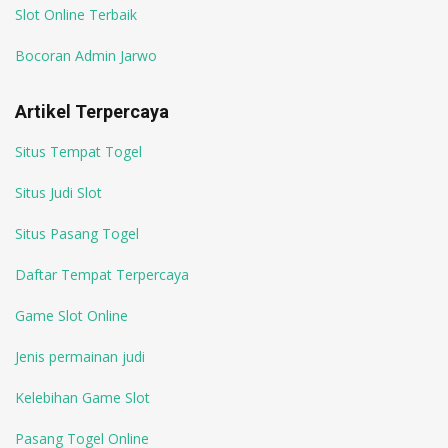
Slot Online Terbaik
Bocoran Admin Jarwo
Artikel Terpercaya
Situs Tempat Togel
Situs Judi Slot
Situs Pasang Togel
Daftar Tempat Terpercaya
Game Slot Online
Jenis permainan judi
Kelebihan Game Slot
Pasang Togel Online