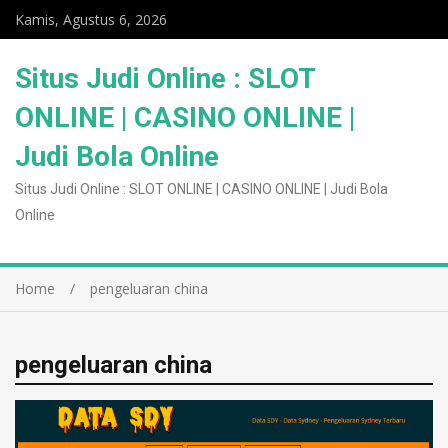
Kamis, Agustus 6, 2026
Situs Judi Online : SLOT
ONLINE | CASINO ONLINE |
Judi Bola Online
Situs Judi Online : SLOT ONLINE | CASINO ONLINE | Judi Bola
Online
Home
pengeluaran china
pengeluaran china