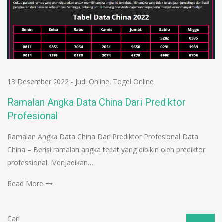
13 Desember 2022
-
Judi Online
,
Togel Online
Ramalan Angka Data China Dari Prediktor
Profesional
Ramalan Angka Data China Dari Prediktor Profesional Data
China – Berisi ramalan angka tepat yang dibikin oleh prediktor
professional. Menjadikan…
Read More
Cari