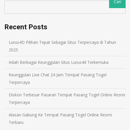
Cari
Recent Posts
Lurus4D Pilihan Tepat Sebagai Situs Terpercaya di Tahun
2025
Inilah Berbagai Keunggulan Situs Lurus4d Terkemuka
Keunggulan Live Chat 24 Jam Tempat Pasang Togel
Terpercaya
Diskon Terbesar Pasaran Tempat Pasang Togel Online Resmi
Terpercaya
Alasan Gabung Ke Tempat Pasang Togel Online Resmi
Terbaru