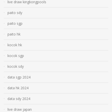
live draw kingkongpools
paito sdy
paito sgp
paito hk
kocok hk
kocok sgp
kocok sdy
data sgp 2024
data hk 2024
data sdy 2024
live draw japan