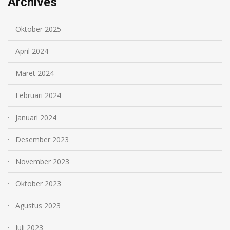
Archives
Oktober 2025
April 2024
Maret 2024
Februari 2024
Januari 2024
Desember 2023
November 2023
Oktober 2023
Agustus 2023
Juli 2023