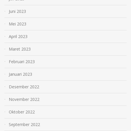
Juni 2023
Mei 2023
April 2023
Maret 2023
Februari 2023
Januari 2023
Desember 2022
November 2022
Oktober 2022
September 2022