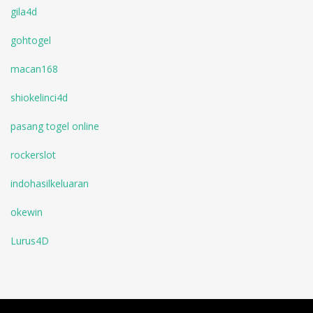
gila4d
gohtogel
macan168
shiokelinci4d
pasang togel online
rockerslot
indohasilkeluaran
okewin
Lurus4D