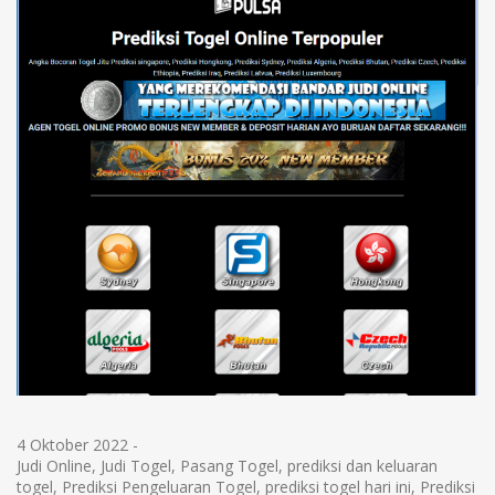
4 Oktober 2022
-
Judi Online
,
Judi Togel
,
Pasang Togel
,
prediksi dan keluaran
togel
,
Prediksi Pengeluaran Togel
,
prediksi togel hari ini
,
Prediksi