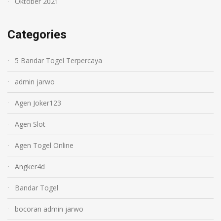
Oktober 2021
Categories
5 Bandar Togel Terpercaya
admin jarwo
Agen Joker123
Agen Slot
Agen Togel Online
Angker4d
Bandar Togel
bocoran admin jarwo