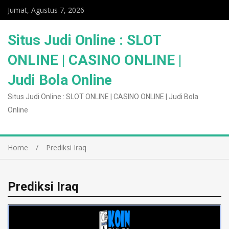
Jumat, Agustus 7, 2026
Situs Judi Online : SLOT
ONLINE | CASINO ONLINE |
Judi Bola Online
Situs Judi Online : SLOT ONLINE | CASINO ONLINE | Judi Bola
Online
Home
Prediksi Iraq
Prediksi Iraq