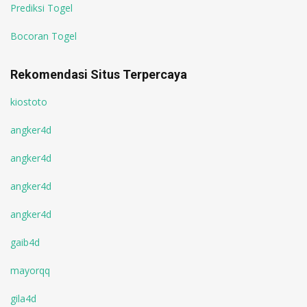
Prediksi Togel
Bocoran Togel
Rekomendasi Situs Terpercaya
kiostoto
angker4d
angker4d
angker4d
angker4d
gaib4d
mayorqq
gila4d