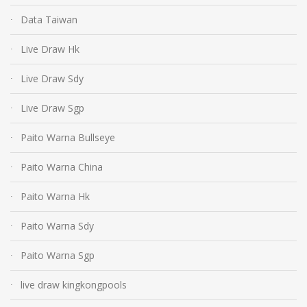
Data Taiwan
Live Draw Hk
Live Draw Sdy
Live Draw Sgp
Paito Warna Bullseye
Paito Warna China
Paito Warna Hk
Paito Warna Sdy
Paito Warna Sgp
live draw kingkongpools