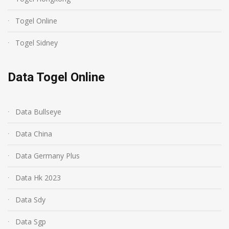
Togel Online
Togel Sidney
Data Togel Online
Data Bullseye
Data China
Data Germany Plus
Data Hk 2023
Data Sdy
Data Sgp