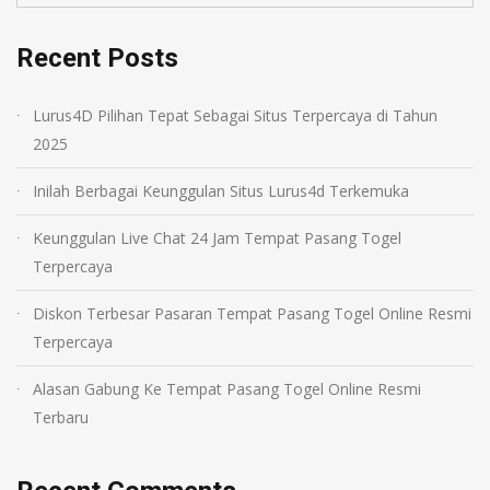
Recent Posts
Lurus4D Pilihan Tepat Sebagai Situs Terpercaya di Tahun
2025
Inilah Berbagai Keunggulan Situs Lurus4d Terkemuka
Keunggulan Live Chat 24 Jam Tempat Pasang Togel
Terpercaya
Diskon Terbesar Pasaran Tempat Pasang Togel Online Resmi
Terpercaya
Alasan Gabung Ke Tempat Pasang Togel Online Resmi
Terbaru