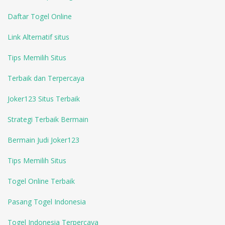
Daftar Togel Online
Link Alternatif situs
Tips Memilih Situs
Terbaik dan Terpercaya
Joker123 Situs Terbaik
Strategi Terbaik Bermain
Bermain Judi Joker123
Tips Memilih Situs
Togel Online Terbaik
Pasang Togel Indonesia
Togel Indonesia Terpercaya