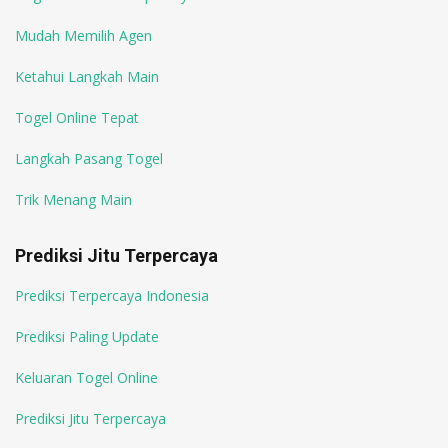
Mudah Memilih Agen
Ketahui Langkah Main
Togel Online Tepat
Langkah Pasang Togel
Trik Menang Main
Prediksi Jitu Terpercaya
Prediksi Terpercaya Indonesia
Prediksi Paling Update
Keluaran Togel Online
Prediksi Jitu Terpercaya