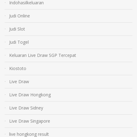
Indohasilkeluaran
Judi Online
Judi Slot
Judi Togel
Keluaran Live Draw SGP Tercepat
Kiostoto
Live Draw
Live Draw Hongkong
Live Draw Sidney
Live Draw Singapore
live hongkong result