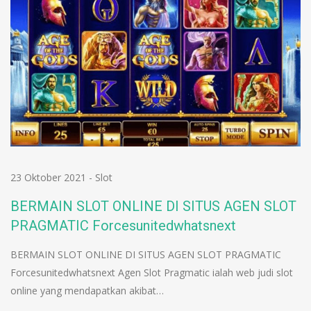
23 Oktober 2021
-
Slot
BERMAIN SLOT ONLINE DI SITUS AGEN SLOT
PRAGMATIC Forcesunitedwhatsnext
BERMAIN SLOT ONLINE DI SITUS AGEN SLOT PRAGMATIC
Forcesunitedwhatsnext Agen Slot Pragmatic ialah web judi slot
online yang mendapatkan akibat…