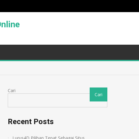
nline
Cari
Cari
Recent Posts
Lurus4D Pilihan Tepat Sebagai Situs