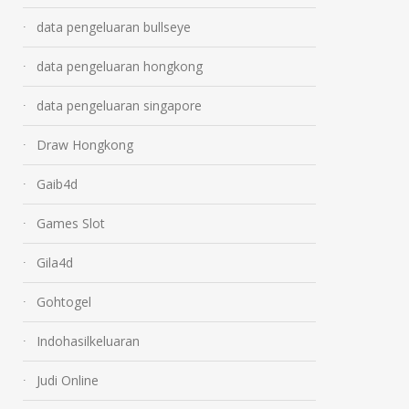
data pengeluaran bullseye
data pengeluaran hongkong
data pengeluaran singapore
Draw Hongkong
Gaib4d
Games Slot
Gila4d
Gohtogel
Indohasilkeluaran
Judi Online