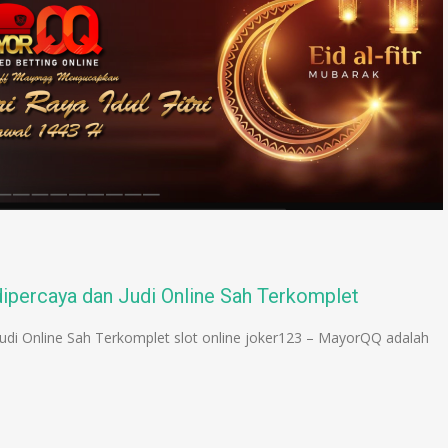
dipercaya dan Judi Online Sah Terkomplet
 Judi Online Sah Terkomplet slot online joker123 – MayorQQ adalah