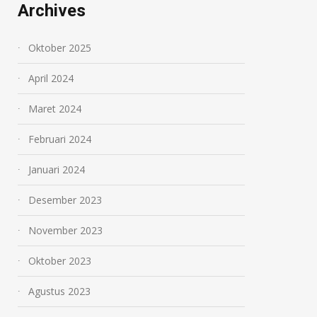
Archives
Oktober 2025
April 2024
Maret 2024
Februari 2024
Januari 2024
Desember 2023
November 2023
Oktober 2023
Agustus 2023