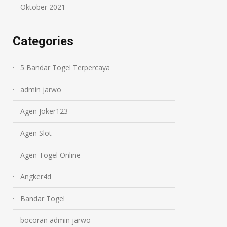
Oktober 2021
Categories
5 Bandar Togel Terpercaya
admin jarwo
Agen Joker123
Agen Slot
Agen Togel Online
Angker4d
Bandar Togel
bocoran admin jarwo