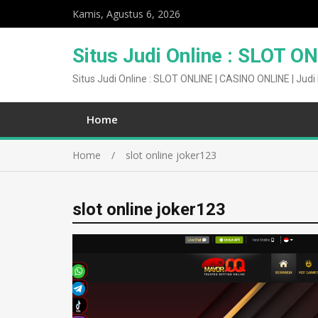
Kamis, Agustus 6, 2026
Situs Judi Online : SLOT O
Situs Judi Online : SLOT ONLINE | CASINO ONLINE | Judi
Home
Home
slot online joker123
slot online joker123