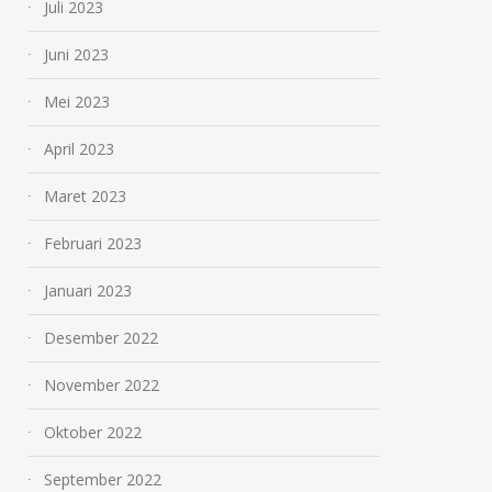
Juli 2023
Juni 2023
Mei 2023
April 2023
Maret 2023
Februari 2023
Januari 2023
Desember 2022
November 2022
Oktober 2022
September 2022