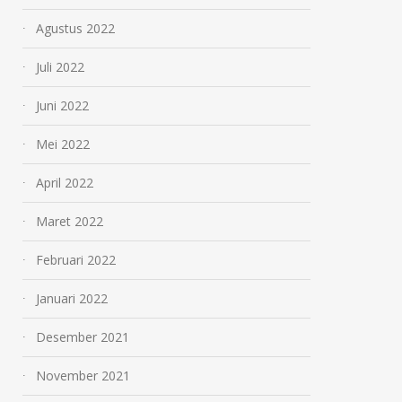
Agustus 2022
Juli 2022
Juni 2022
Mei 2022
April 2022
Maret 2022
Februari 2022
Januari 2022
Desember 2021
November 2021