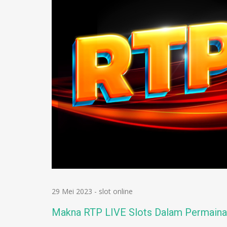
29 Mei 2023
-
slot online
Makna RTP LIVE Slots Dalam Permaina