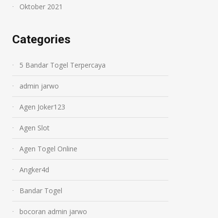
Oktober 2021
Categories
5 Bandar Togel Terpercaya
admin jarwo
Agen Joker123
Agen Slot
Agen Togel Online
Angker4d
Bandar Togel
bocoran admin jarwo