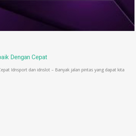
baik Dengan Cepat
pat Idnsport dan idnslot – Banyak jalan pintas yang dapat kita