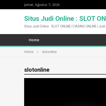
Jumat, Agustus 7, 2026
Situs Judi Online : SLOT O
Situs Judi Online : SLOT ONLINE | CASINO ONLINE | Judi
Home
Home
slotonline
slotonline