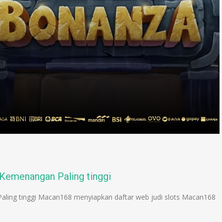
Kemenangan Paling tinggi
aling tinggi Macan168 menyiapkan daftar web judi slots Macan168