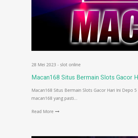
28 Mei 2023
-
slot online
Macan168 Situs Bermain Slots Gacor Ha
Macan168 Situs Bermain Slots Gacor Hari Ini Depo 5
macan168 yang pasti…
Read More