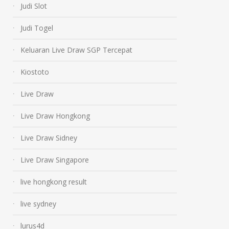
Judi Slot
Judi Togel
Keluaran Live Draw SGP Tercepat
Kiostoto
Live Draw
Live Draw Hongkong
Live Draw Sidney
Live Draw Singapore
live hongkong result
live sydney
lurus4d