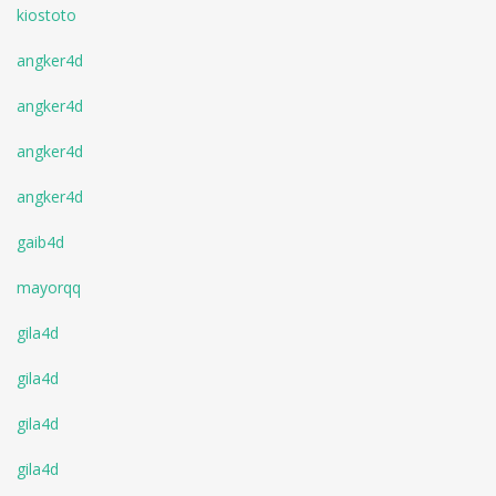
kiostoto
angker4d
angker4d
angker4d
angker4d
gaib4d
mayorqq
gila4d
gila4d
gila4d
gila4d