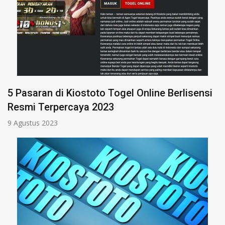
5 Pasaran di Kiostoto Togel Online Berlisensi
Resmi Terpercaya 2023
9 Agustus 2023