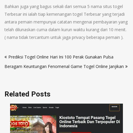
Bahkan juga yang bagus sekali dari semua 5 nama situs togel
Terbesar ini ialah tiap kemenangan togel Terbesar yang terjadi
antara pemain mempunyai catatan mengenai pembayaran yang
telah dilunaskan cuma dalam kurun waktu kurang dari 10 menit.
( nama tidak tercantum untuk jaga privacy beberapa pemain ).
Navigasi
Prediksi Togel Online Hari Ini 100 Perak Gunakan Pulsa
pos
Beragam Keuntungan Fenomenal Game Togel Online Janjikan
Related Posts