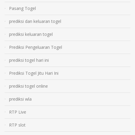
Pasang Togel
prediksi dan keluaran togel
prediksi keluaran togel
Prediksi Pengeluaran Togel
prediksi togel hari ini
Prediksi Togel Jitu Hari Ini
prediksi togel online
prediksi wla
RTP Live
RTP slot