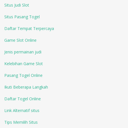
Situs Judi Slot
Situs Pasang Togel
Daftar Tempat Terpercaya
Game Slot Online
Jenis permainan judi
Kelebihan Game Slot
Pasang Togel Online
Ikuti Beberapa Langkah
Daftar Togel Online
Link Alternatif situs
Tips Memilih Situs