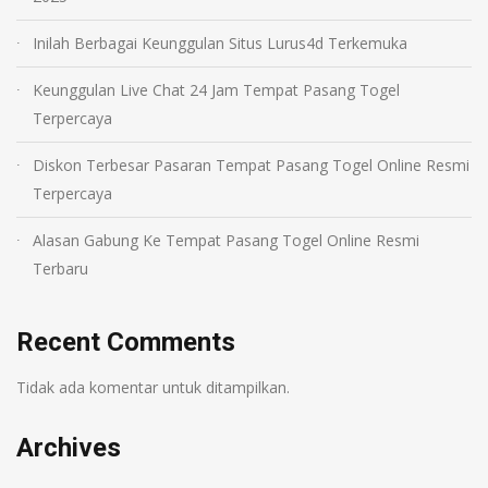
Inilah Berbagai Keunggulan Situs Lurus4d Terkemuka
Keunggulan Live Chat 24 Jam Tempat Pasang Togel
Terpercaya
Diskon Terbesar Pasaran Tempat Pasang Togel Online Resmi
Terpercaya
Alasan Gabung Ke Tempat Pasang Togel Online Resmi
Terbaru
Recent Comments
Tidak ada komentar untuk ditampilkan.
Archives