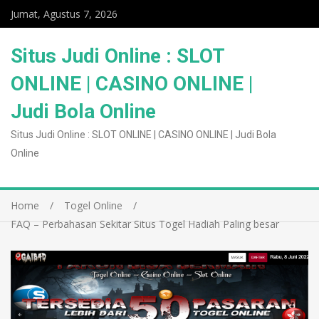
Jumat, Agustus 7, 2026
Situs Judi Online : SLOT
ONLINE | CASINO ONLINE |
Judi Bola Online
Situs Judi Online : SLOT ONLINE | CASINO ONLINE | Judi Bola
Online
Home
Togel Online
FAQ – Perbahasan Sekitar Situs Togel Hadiah Paling besar