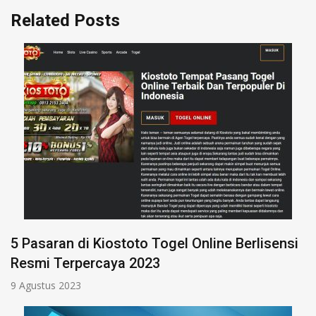
Related Posts
5 Pasaran di Kiostoto Togel Online Berlisensi
Resmi Terpercaya 2023
9 Agustus 2023