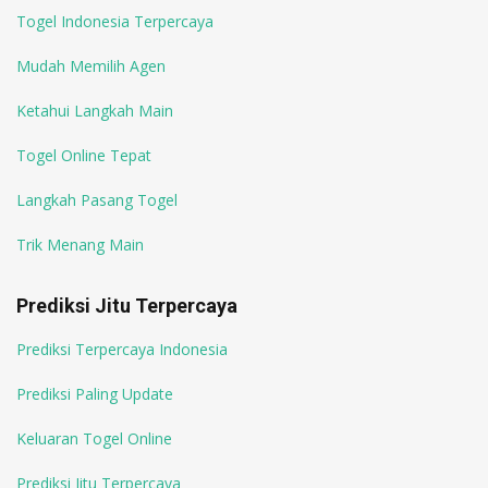
Togel Indonesia Terpercaya
Mudah Memilih Agen
Ketahui Langkah Main
Togel Online Tepat
Langkah Pasang Togel
Trik Menang Main
Prediksi Jitu Terpercaya
Prediksi Terpercaya Indonesia
Prediksi Paling Update
Keluaran Togel Online
Prediksi Jitu Terpercaya