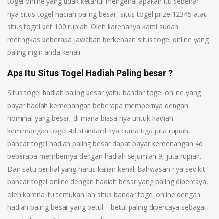
togel online yang tidak ketahui mengenai apakah itu sebenar
nya situs togel hadiah paling besar, situs togel prize 12345 atau
situs togel bet 100 rupiah. Oleh karenanya kami sudah
meringkas beberapa jawaban berkenaan situs togel online yang
paling ingin anda kenali.
Apa Itu Situs Togel Hadiah Paling besar ?
Situs togel hadiah paling besar yaitu bandar togel online yang
bayar hadiah kemenangan beberapa membernya dengan
nominal yang besar, di mana biasa nya untuk hadiah
kemenangan togel 4d standard nya cuma tiga juta rupiah,
bandar togel hadiah paling besar dapat bayar kemenangan 4d
beberapa membernya dengan hadiah sejumlah 9, juta rupiah.
Dan satu perihal yang harus kalian kenali bahwasan nya sedikit
bandar togel online dengan hadiah besar yang paling dipercaya,
oleh karena itu tentukan lah situs bandar togel online dengan
hadiah paling besar yang betul – betul paling dipercaya sebagai