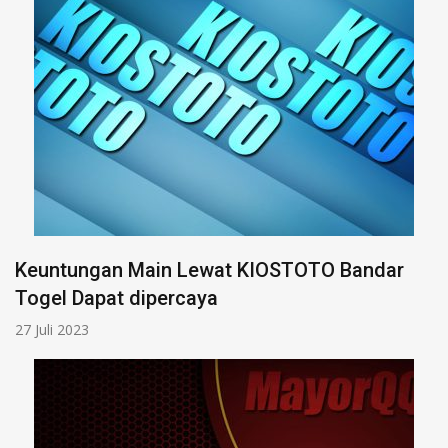
Keuntungan Main Lewat KIOSTOTO Bandar
Togel Dapat dipercaya
27 Juli 2023