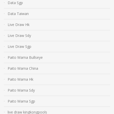
Data Sgp
Data Taiwan
Live Draw Hk
Live Draw Sdy
Live Draw Sgp
Paito Warna Bullseye
Paito Warna China
Paito Warna Hk
Paito Warna Sdy
Paito Warna Sgp
live draw kingkongpools