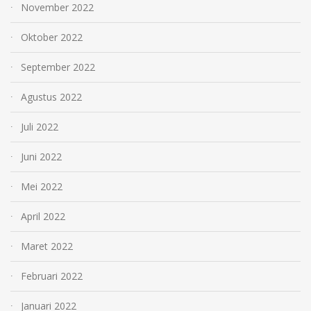
November 2022
Oktober 2022
September 2022
Agustus 2022
Juli 2022
Juni 2022
Mei 2022
April 2022
Maret 2022
Februari 2022
Januari 2022