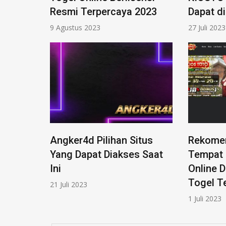
Resmi Terpercaya 2023
Dapat d
9 Agustus 2023
27 Juli 2023
Angker4d Pilihan Situs
Rekomen
Yang Dapat Diakses Saat
Tempat 
Ini
Online 
Togel T
21 Juli 2023
1 Juli 2023