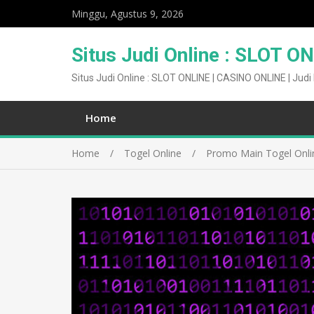
Minggu, Agustus 9, 2026
Situs Judi Online : SLOT O
Situs Judi Online : SLOT ONLINE | CASINO ONLINE | Judi
Home
Home
Togel Online
Promo Main Togel Onlin