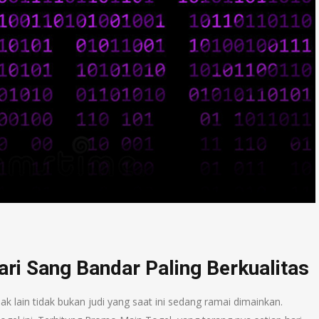
ri Sang Bandar Paling Berkualitas
idak lain tidak bukan judi yang saat ini sedang ramai dimainkan.