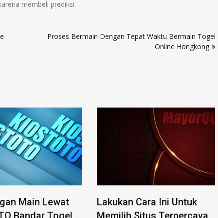
karena membeli prediksi.
ne
Proses Bermain Dengan Tepat Waktu Bermain Togel
Online Hongkong
gan Main Lewat
Lakukan Cara Ini Untuk
O Bandar Togel
Memilih Situs Terpercaya