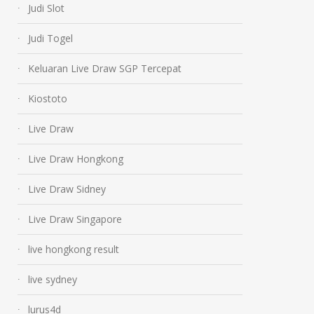
Judi Slot
Judi Togel
Keluaran Live Draw SGP Tercepat
Kiostoto
Live Draw
Live Draw Hongkong
Live Draw Sidney
Live Draw Singapore
live hongkong result
live sydney
lurus4d