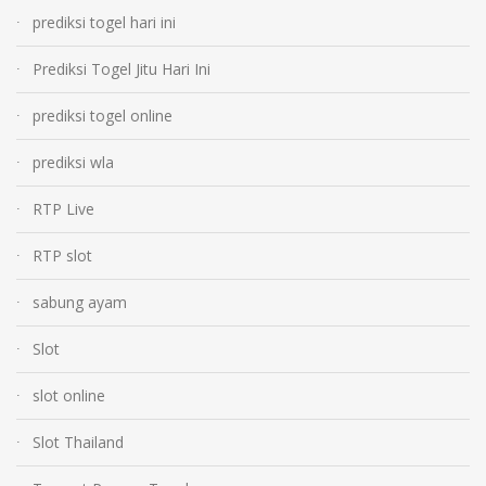
prediksi togel hari ini
Prediksi Togel Jitu Hari Ini
prediksi togel online
prediksi wla
RTP Live
RTP slot
sabung ayam
Slot
slot online
Slot Thailand