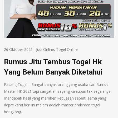
26 Oktober 2021
-
Judi Online
,
Togel Online
Rumus Jitu Tembus Togel Hk
Yang Belum Banyak Diketahui
Pasang Togel – Sangat banyak orang yang usaha cari Rumus
Master HK 2021 tapi sangatlah sayang kalaupun tak segalanya
mendapati hasil yang memberi kepuasan seperti sama yang
dapat kami beri ini malam adalah master prakiraan togel
hongkong.