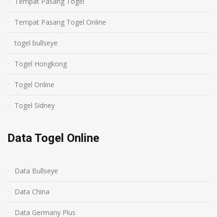
Tempat Pasang Togel
Tempat Pasang Togel Online
togel bullseye
Togel Hongkong
Togel Online
Togel Sidney
Data Togel Online
Data Bullseye
Data China
Data Germany Plus