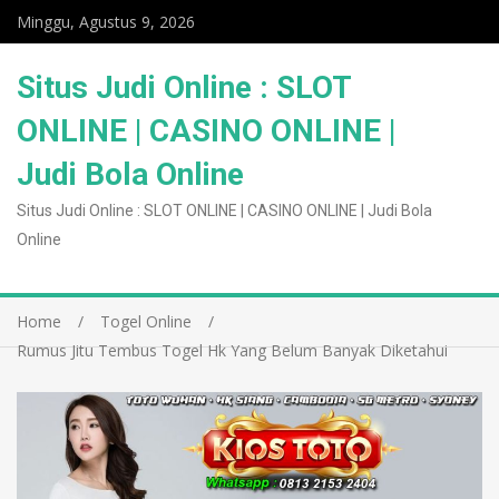
Minggu, Agustus 9, 2026
Situs Judi Online : SLOT
ONLINE | CASINO ONLINE |
Judi Bola Online
Situs Judi Online : SLOT ONLINE | CASINO ONLINE | Judi Bola
Online
Home
Togel Online
Rumus Jitu Tembus Togel Hk Yang Belum Banyak Diketahui