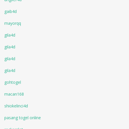
gaib4d
mayorqq
gila4d
gila4d
gila4d
gila4d
gohtogel
macan168
shiokelinci4d
pasang togel online