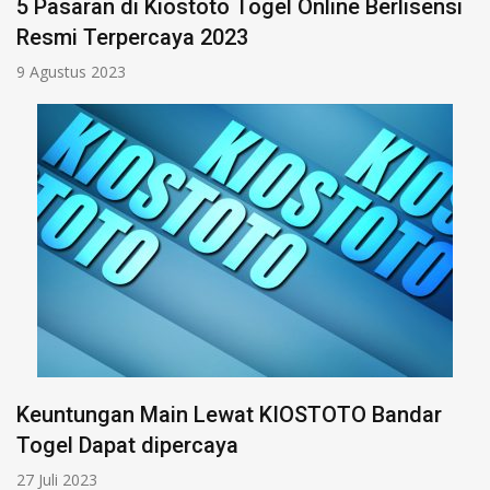
5 Pasaran di Kiostoto Togel Online Berlisensi
Resmi Terpercaya 2023
9 Agustus 2023
Keuntungan Main Lewat KIOSTOTO Bandar
Togel Dapat dipercaya
27 Juli 2023