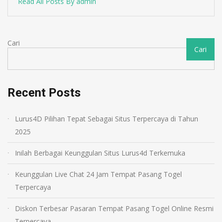
Read All Posts By admin
Cari
Cari
Recent Posts
Lurus4D Pilihan Tepat Sebagai Situs Terpercaya di Tahun
2025
Inilah Berbagai Keunggulan Situs Lurus4d Terkemuka
Keunggulan Live Chat 24 Jam Tempat Pasang Togel
Terpercaya
Diskon Terbesar Pasaran Tempat Pasang Togel Online Resmi
Terpercaya