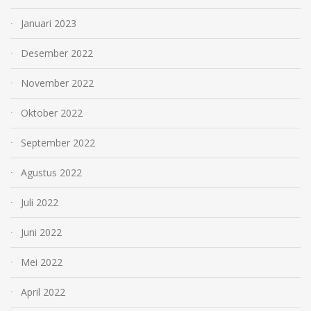
Januari 2023
Desember 2022
November 2022
Oktober 2022
September 2022
Agustus 2022
Juli 2022
Juni 2022
Mei 2022
April 2022