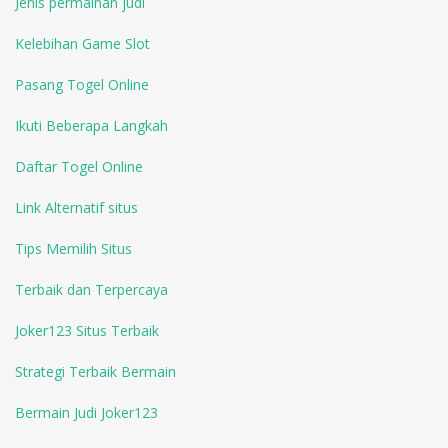
Jenis permainan judi
Kelebihan Game Slot
Pasang Togel Online
Ikuti Beberapa Langkah
Daftar Togel Online
Link Alternatif situs
Tips Memilih Situs
Terbaik dan Terpercaya
Joker123 Situs Terbaik
Strategi Terbaik Bermain
Bermain Judi Joker123