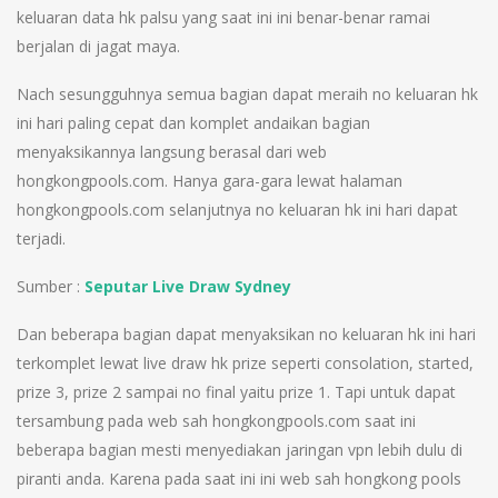
keluaran data hk palsu yang saat ini ini benar-benar ramai
berjalan di jagat maya.
Nach sesungguhnya semua bagian dapat meraih no keluaran hk
ini hari paling cepat dan komplet andaikan bagian
menyaksikannya langsung berasal dari web
hongkongpools.com. Hanya gara-gara lewat halaman
hongkongpools.com selanjutnya no keluaran hk ini hari dapat
terjadi.
Sumber :
Seputar Live Draw Sydney
Dan beberapa bagian dapat menyaksikan no keluaran hk ini hari
terkomplet lewat live draw hk prize seperti consolation, started,
prize 3, prize 2 sampai no final yaitu prize 1. Tapi untuk dapat
tersambung pada web sah hongkongpools.com saat ini
beberapa bagian mesti menyediakan jaringan vpn lebih dulu di
piranti anda. Karena pada saat ini ini web sah hongkong pools