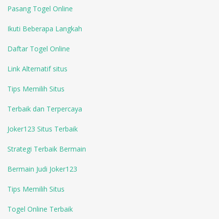
Pasang Togel Online
Ikuti Beberapa Langkah
Daftar Togel Online
Link Alternatif situs
Tips Memilih Situs
Terbaik dan Terpercaya
Joker123 Situs Terbaik
Strategi Terbaik Bermain
Bermain Judi Joker123
Tips Memilih Situs
Togel Online Terbaik