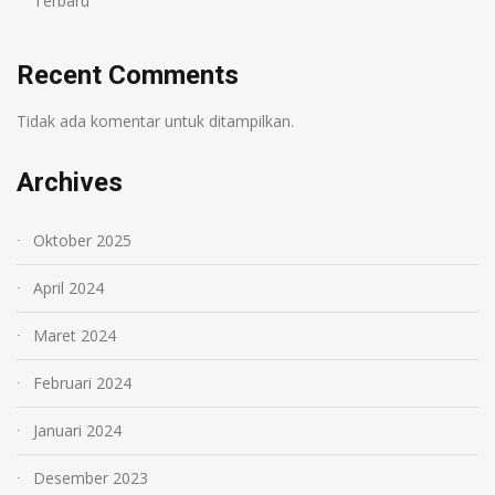
Terbaru
Recent Comments
Tidak ada komentar untuk ditampilkan.
Archives
Oktober 2025
April 2024
Maret 2024
Februari 2024
Januari 2024
Desember 2023