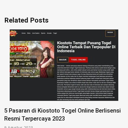
Related Posts
5 Pasaran di Kiostoto Togel Online Berlisensi
Resmi Terpercaya 2023
9 Agustus 2023