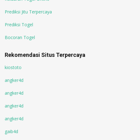
Prediksi Jitu Terpercaya
Prediksi Togel
Bocoran Togel
Rekomendasi Situs Terpercaya
kiostoto
angker4d
angker4d
angker4d
angker4d
gaib4d