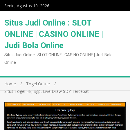
Senin, Agustus 10, 2026
Situs Judi Online : SLOT
ONLINE | CASINO ONLINE |
Judi Bola Online
Situs Judi Online : SLOT ONLINE | CASINO ONLINE | Judi Bola
Online
Home
Togel Online
Situs Togel Hk, Sgp, Live Draw SDY Tercepat