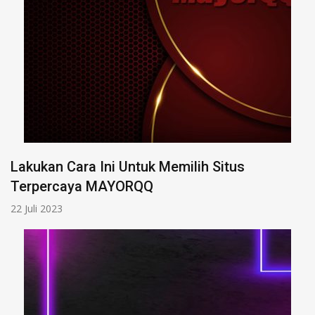
Lakukan Cara Ini Untuk Memilih Situs
Terpercaya MAYORQQ
22 Juli 2023