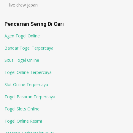
live draw japan
Pencarian Sering Di Cari
Agen Togel Online
Bandar Togel Terpercaya
Situs Togel Online
Togel Online Terpercaya
Slot Online Terpercaya
Togel Pasaran Terpercaya
Togel Slots Online
Togel Online Resmi