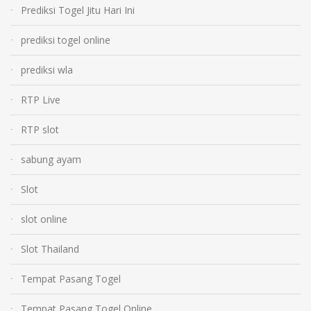
Prediksi Togel Jitu Hari Ini
prediksi togel online
prediksi wla
RTP Live
RTP slot
sabung ayam
Slot
slot online
Slot Thailand
Tempat Pasang Togel
Tempat Pasang Togel Online