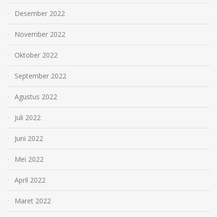
Desember 2022
November 2022
Oktober 2022
September 2022
Agustus 2022
Juli 2022
Juni 2022
Mei 2022
April 2022
Maret 2022