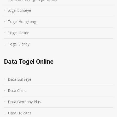
togel bullseye
Togel Hongkong
Togel Online
Togel Sidney
Data Togel Online
Data Bullseye
Data China
Data Germany Plus
Data Hk 2023