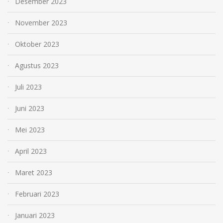
Desember 2023
November 2023
Oktober 2023
Agustus 2023
Juli 2023
Juni 2023
Mei 2023
April 2023
Maret 2023
Februari 2023
Januari 2023