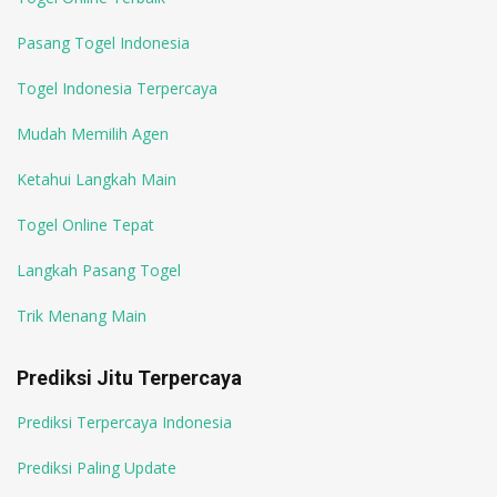
Pasang Togel Indonesia
Togel Indonesia Terpercaya
Mudah Memilih Agen
Ketahui Langkah Main
Togel Online Tepat
Langkah Pasang Togel
Trik Menang Main
Prediksi Jitu Terpercaya
Prediksi Terpercaya Indonesia
Prediksi Paling Update