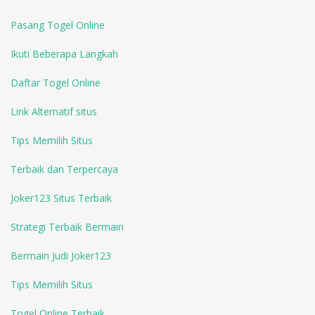
Pasang Togel Online
Ikuti Beberapa Langkah
Daftar Togel Online
Link Alternatif situs
Tips Memilih Situs
Terbaik dan Terpercaya
Joker123 Situs Terbaik
Strategi Terbaik Bermain
Bermain Judi Joker123
Tips Memilih Situs
Togel Online Terbaik