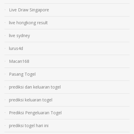
Live Draw Singapore
live hongkong result
live sydney
lurus4d
Macan168
Pasang Togel
prediksi dan keluaran togel
prediksi keluaran togel
Prediksi Pengeluaran Togel
prediksi togel hari ini