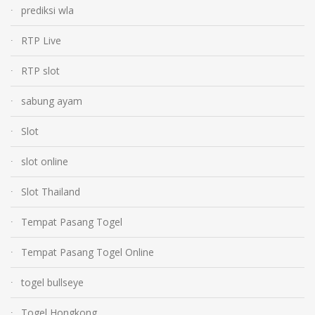
prediksi wla
RTP Live
RTP slot
sabung ayam
Slot
slot online
Slot Thailand
Tempat Pasang Togel
Tempat Pasang Togel Online
togel bullseye
Togel Hongkong