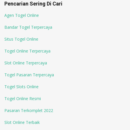
Pencarian Sering Di Cari
Agen Togel Online
Bandar Togel Terpercaya
Situs Togel Online
Togel Online Terpercaya
Slot Online Terpercaya
Togel Pasaran Terpercaya
Togel Slots Online
Togel Online Resmi
Pasaran Terkomplet 2022
Slot Online Terbaik