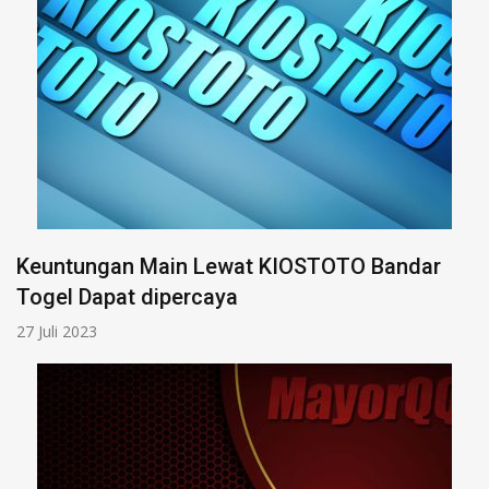
Keuntungan Main Lewat KIOSTOTO Bandar
Togel Dapat dipercaya
27 Juli 2023