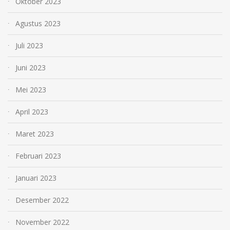
Oktober 2023
Agustus 2023
Juli 2023
Juni 2023
Mei 2023
April 2023
Maret 2023
Februari 2023
Januari 2023
Desember 2022
November 2022