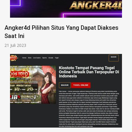
Angker4d Pilihan Situs Yang Dapat Diakses
Saat Ini
21 Juli 2023