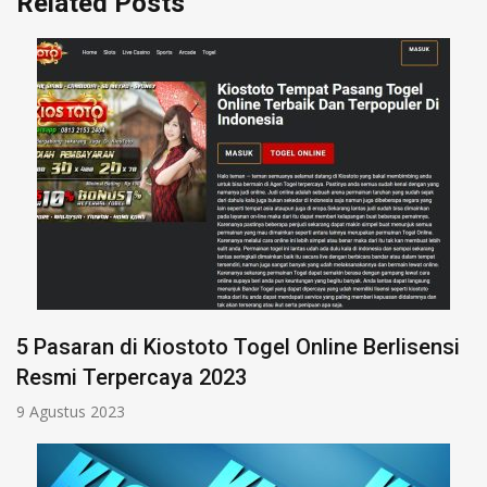
Related Posts
5 Pasaran di Kiostoto Togel Online Berlisensi
Resmi Terpercaya 2023
9 Agustus 2023