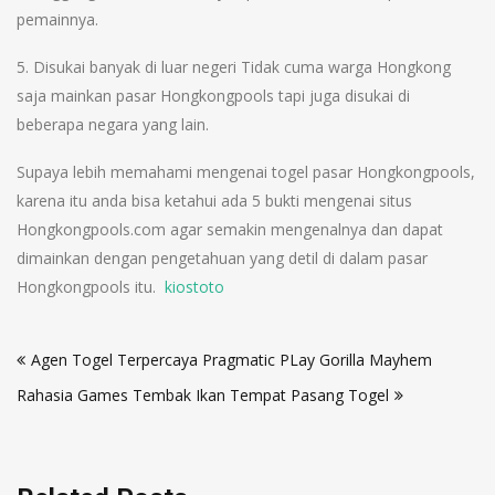
pemainnya.
5. Disukai banyak di luar negeri Tidak cuma warga Hongkong
saja mainkan pasar Hongkongpools tapi juga disukai di
beberapa negara yang lain.
Supaya lebih memahami mengenai togel pasar Hongkongpools,
karena itu anda bisa ketahui ada 5 bukti mengenai situs
Hongkongpools.com agar semakin mengenalnya dan dapat
dimainkan dengan pengetahuan yang detil di dalam pasar
Hongkongpools itu.
kiostoto
Navigasi
Agen Togel Terpercaya Pragmatic PLay Gorilla Mayhem
pos
Rahasia Games Tembak Ikan Tempat Pasang Togel