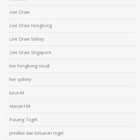
Live Draw
Live Draw Hongkong
Live Draw Sidney
Live Draw Singapore
live hongkong result
live sydney
lurus4d
Macan168
Pasang Togel
prediksi dan keluaran togel