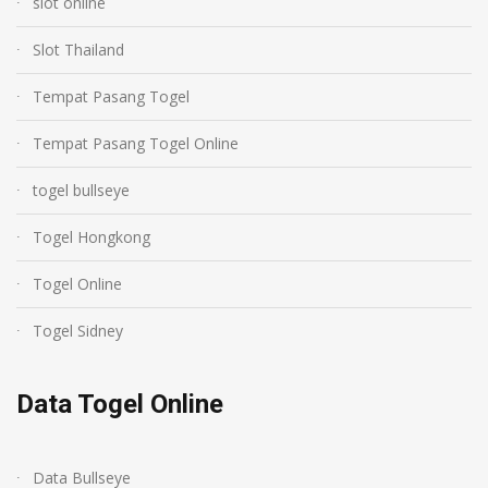
slot online
Slot Thailand
Tempat Pasang Togel
Tempat Pasang Togel Online
togel bullseye
Togel Hongkong
Togel Online
Togel Sidney
Data Togel Online
Data Bullseye