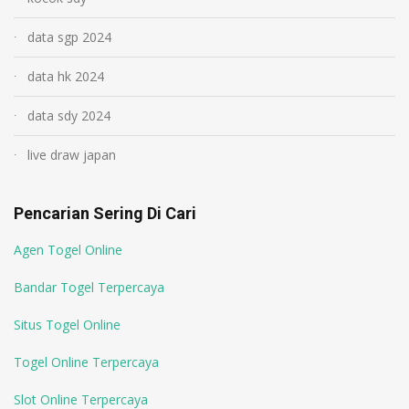
data sgp 2024
data hk 2024
data sdy 2024
live draw japan
Pencarian Sering Di Cari
Agen Togel Online
Bandar Togel Terpercaya
Situs Togel Online
Togel Online Terpercaya
Slot Online Terpercaya