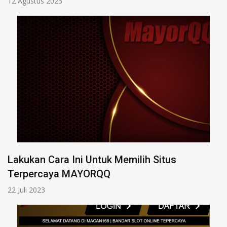
12 Agustus 2023
Lakukan Cara Ini Untuk Memilih Situs
Terpercaya MAYORQQ
22 Juli 2023