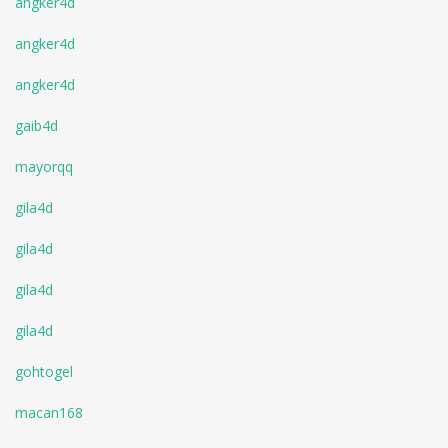
angker4d
angker4d
angker4d
gaib4d
mayorqq
gila4d
gila4d
gila4d
gila4d
gohtogel
macan168