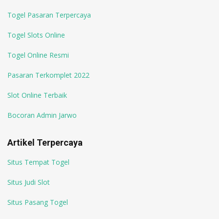
Togel Pasaran Terpercaya
Togel Slots Online
Togel Online Resmi
Pasaran Terkomplet 2022
Slot Online Terbaik
Bocoran Admin Jarwo
Artikel Terpercaya
Situs Tempat Togel
Situs Judi Slot
Situs Pasang Togel