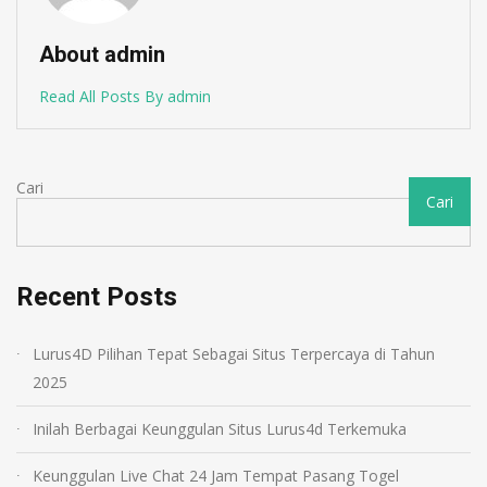
About admin
Read All Posts By admin
Cari
Cari
Recent Posts
Lurus4D Pilihan Tepat Sebagai Situs Terpercaya di Tahun
2025
Inilah Berbagai Keunggulan Situs Lurus4d Terkemuka
Keunggulan Live Chat 24 Jam Tempat Pasang Togel