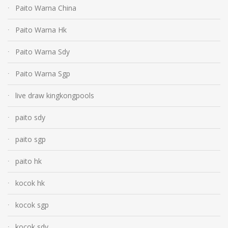
Paito Warna China
Paito Warna Hk
Paito Warna Sdy
Paito Warna Sgp
live draw kingkongpools
paito sdy
paito sgp
paito hk
kocok hk
kocok sgp
kocok sdy