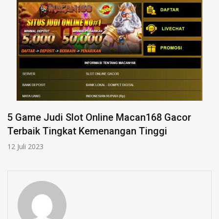
5 Game Judi Slot Online Macan168 Gacor
Terbaik Tingkat Kemenangan Tinggi
12 Juli 2023