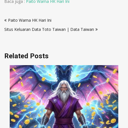
Baca juga :
Paito Warna HK Hari Ini
Navigasi
Paito Warna HK Hari Ini
pos
Situs Keluaran Data Toto Taiwan | Data Taiwan
Related Posts