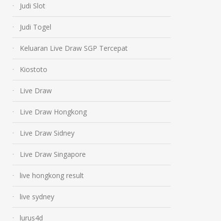
Judi Slot
Judi Togel
Keluaran Live Draw SGP Tercepat
Kiostoto
Live Draw
Live Draw Hongkong
Live Draw Sidney
Live Draw Singapore
live hongkong result
live sydney
lurus4d