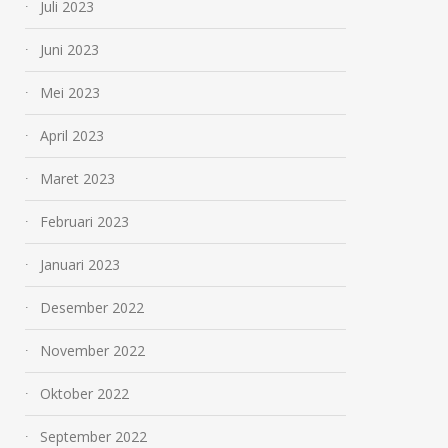
Juli 2023
Juni 2023
Mei 2023
April 2023
Maret 2023
Februari 2023
Januari 2023
Desember 2022
November 2022
Oktober 2022
September 2022