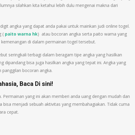
umnya silahkan kita ketahui lebih dulu mengenai makna dari
digit angka yang dapat anda pakai untuk mainkan judi online togel.
g (
paito warna hk
) atau bocoran angka serta paito warna yang
kemenangan di dalam permainan togel tersebut.
ebut seringkali terbagi dalam beragam tipe angka yang hasilkan
g dipandang bisa juga hasilkan angka yang tepat ini. Angka yang
n panggilan bocoran angka.
asia, Baca Di sini!
kan. Permainan yang ini akan memberi anda uang dengan mudah dan
ja bisa menjadi sebuah aktivitas yang membahagiakan. Tidak cuma
ra cepat.