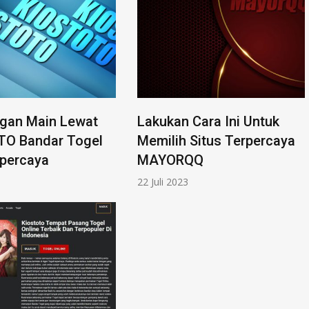
gan Main Lewat
Lakukan Cara Ini Untuk
O Bandar Togel
Memilih Situs Terpercaya
ipercaya
MAYORQQ
22 Juli 2023