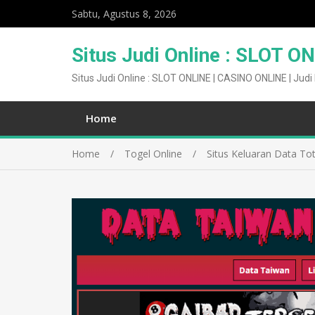
Sabtu, Agustus 8, 2026
Situs Judi Online : SLOT O
Situs Judi Online : SLOT ONLINE | CASINO ONLINE | Judi
Home
Home
Togel Online
Situs Keluaran Data To