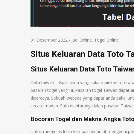
31 Desember 2022
-
Judi Online
,
Togel Online
Situs Keluaran Data Toto T
Situs Keluaran Data Toto Taiwa
Data taiwan – Buat anda yang suka mainkan toto ata
pasaran togel yang ini. Pasaran togel Taiwan dapat 
dipercaya. Sebuah website yang dapat anda pakai u
secara mudah. Satu diantaranya ialah pasaran Taiwa
Bocoran Togel dan Makna Angka Toto
Untuk mengulas lebih kembali berlanjut mengenai pasa