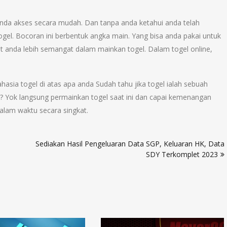
anda akses secara mudah. Dan tanpa anda ketahui anda telah
el. Bocoran ini berbentuk angka main. Yang bisa anda pakai untuk
anda lebih semangat dalam mainkan togel. Dalam togel online,
sia togel di atas apa anda Sudah tahu jika togel ialah sebuah
 Yok langsung permainkan togel saat ini dan capai kemenangan
lam waktu secara singkat.
Sediakan Hasil Pengeluaran Data SGP, Keluaran HK, Data
SDY Terkomplet 2023