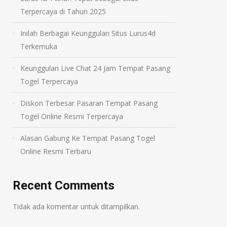
Terpercaya di Tahun 2025
Inilah Berbagai Keunggulan Situs Lurus4d
Terkemuka
Keunggulan Live Chat 24 Jam Tempat Pasang
Togel Terpercaya
Diskon Terbesar Pasaran Tempat Pasang
Togel Online Resmi Terpercaya
Alasan Gabung Ke Tempat Pasang Togel
Online Resmi Terbaru
Recent Comments
Tidak ada komentar untuk ditampilkan.